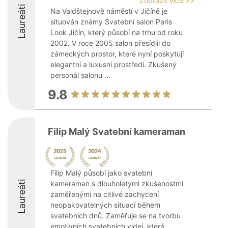
Zobrazit více >>
Laureáti
Na Valdštejnově náměstí v Jičíně je
situován známý Svatební salon Paris
Look Jičín, který působí na trhu od roku
2002. V roce 2005 salon přesídlil do
zámeckých prostor, které nyní poskytují
elegantní a luxusní prostředí. Zkušený
personál salonu ...
9.8
Filip Malý Svatební kameraman
Filip Malý působí jako svatební
Laureáti
kameraman s dlouholetými zkušenostmi
zaměřenými na citlivé zachycení
neopakovatelných situací během
svatebních dnů. Zaměřuje se na tvorbu
emotivních svatebních videí, která