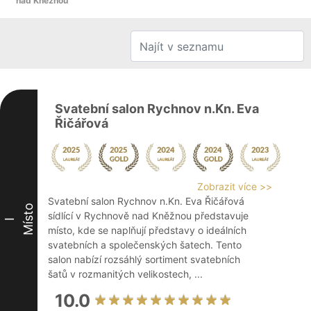
nad Kněžnou
Svatební salon Rychnov n.Kn. Eva
Řičářová
Zobrazit více >>
Svatební salon Rychnov n.Kn. Eva Řičářová
Místo
sídlící v Rychnově nad Kněžnou představuje
I
místo, kde se naplňují představy o ideálních
svatebních a společenských šatech. Tento
salon nabízí rozsáhlý sortiment svatebních
šatů v rozmanitých velikostech, ...
10.0