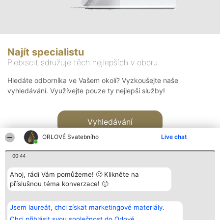
Najít specialistu
Plebiscit sdružuje těch nejlepších v oboru
Hledáte odborníka ve Vašem okolí? Vyzkoušejte naše
vyhledávání. Využívejte pouze ty nejlepší služby!
Vyhledávání
ORLOVÉ Svatebního
Live chat
00:44
Ahoj, rádi Vám pomůžeme! 🙂 Klikněte na
příslušnou téma konverzace! 🙂
Organizátor hlasování
Plebiscyt
Kontakt
Bright Side Solutions sp. z o.
Vítězové
Kontakt
Jsem laureát, chci získat marketingové materiály.
o. sp. k.
Seznam všech
ul. Ruska 22
laureátů
Chci přihlásit svou společnost do Orlové.