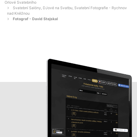
Orlové Svatebního
Svatební Salóny, DJové na Svatbu, Svatební Fotografie - Rychnov
nad Kněžnou
Fotograf - David Stejskal