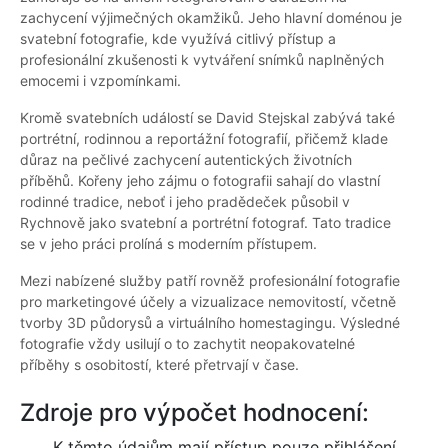
zachycení výjimečných okamžiků. Jeho hlavní doménou je
svatební fotografie, kde využívá citlivý přístup a
profesionální zkušenosti k vytváření snímků naplněných
emocemi i vzpomínkami.
Kromě svatebních událostí se David Stejskal zabývá také
portrétní, rodinnou a reportážní fotografií, přičemž klade
důraz na pečlivé zachycení autentických životních
příběhů. Kořeny jeho zájmu o fotografii sahají do vlastní
rodinné tradice, neboť i jeho pradědeček působil v
Rychnově jako svatební a portrétní fotograf. Tato tradice
se v jeho práci prolíná s moderním přístupem.
Mezi nabízené služby patří rovněž profesionální fotografie
pro marketingové účely a vizualizace nemovitostí, včetně
tvorby 3D půdorysů a virtuálního homestagingu. Výsledné
fotografie vždy usilují o to zachytit neopakovatelné
příběhy s osobitostí, které přetrvají v čase.
Zdroje pro výpočet hodnocení:
K těmto údajům mají přístup pouze přihlášení