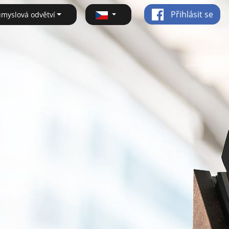
Přihlásit se
ůmyslová odvětví