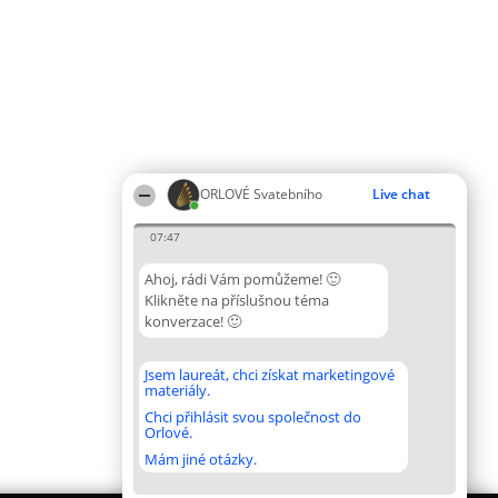
ORLOVÉ Svatebního
Live chat
07:47
Ahoj, rádi Vám pomůžeme! 🙂
Klikněte na příslušnou téma
konverzace! 🙂
Jsem laureát, chci získat marketingové
materiály.
Chci přihlásit svou společnost do
Orlové.
Mám jiné otázky.