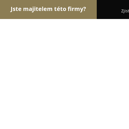
Jste majitelem této firmy?
Zjis
Orlové Svatebního
Svatební Salóny, DJové na Sv
Svatební salon Le Monika
9.4
(304)
Hradec Králové, Gočárová třída 1262/42
Zobrazit telefonní číslo