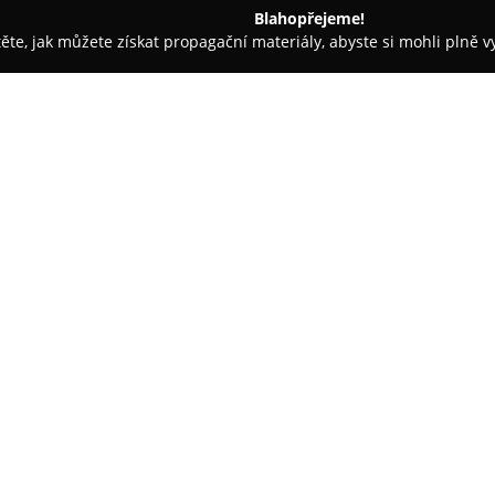
Blahopřejeme!
těte, jak můžete získat propagační materiály, abyste si mohli plně 
atbu, Svatební Fotografie - Hradec Králové
Svatební salon Le M
O společnosti:
Svatební salon Le Monika
se n
působí od roku 2015 jako místo
svatebních šatech. Salon dispo
společenských šatů, které jsou 
Zobrazit více >>
zahrnuje více než 300 modelů
zahrnuje různé styly — od pri
linie až po boho a romantické v
Le Monika je znám svou original
klade důraz na použití kvalitní
různým potřebám klientek. Oso