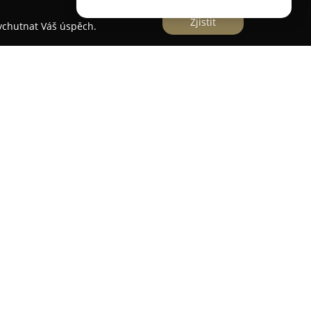
Zjistit
vychutnat Váš úspěch.
onika
achází v Hradci Králové na Gočárově třídě a
, kde se naplňují představy o ideálních
nuje rozmanitou kolekcí svatebních i
dostupné jak k zapůjčení, tak k prodeji. Nabídka
 od renomovaných světových designérů a
nceznovských střihů přes jednoduché a elegantní
arianty.
itou ve výběru krajek, střihů, barev i detailů a
ch materiálů. Široký sortiment velikostí vyhovuje
bitý přístup a příjemná atmosféra podtrhují