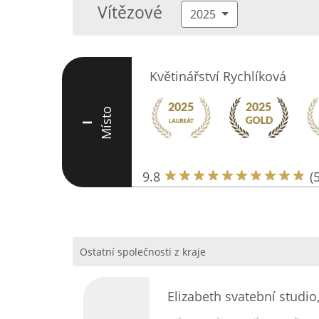
Vítězové
2025
Květinářství Rychlíková
Místo
I
9.8
(
Ostatní společnosti z kraje
Elizabeth svatební studio