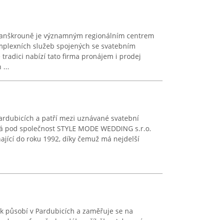
Lanškrouně je významným regionálním centrem
plexních služeb spojených se svatebním
 tradici nabízí tato firma pronájem i prodej
...
ardubicích a patří mezi uznávané svatební
dá pod společnost STYLE MODE WEDDING s.r.o.
hající do roku 1992, díky čemuž má nejdelší
lek působí v Pardubicích a zaměřuje se na