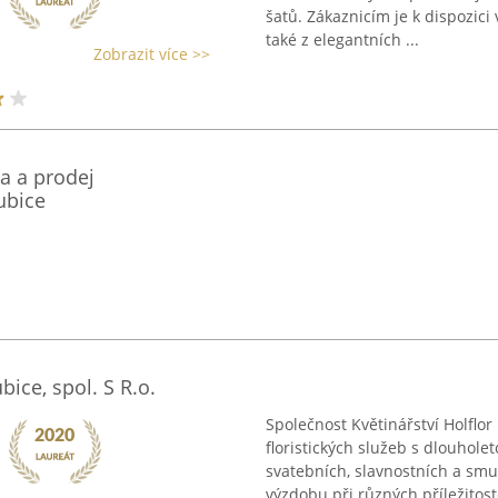
šatů. Zákaznicím je k dispozici
také z elegantních ...
Zobrazit více >>
a a prodej
ubice
bice, spol. S R.o.
Společnost Květinářství Holflor 
floristických služeb s dlouhole
svatebních, slavnostních a smu
výzdobu při různých příležitoste