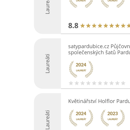
Laureáti
8.8
satypardubice.cz Půjčovn
společenských šatů Pard
Laureáti
Květinářství Holflor Pardu
Laureáti