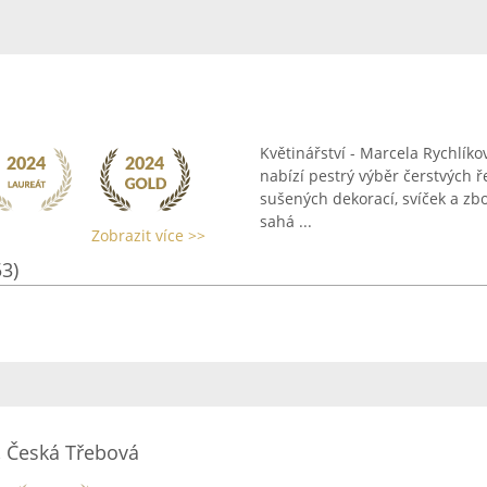
Květinářství - Marcela Rychlík
nabízí pestrý výběr čerstvých 
sušených dekorací, svíček a zb
sahá ...
Zobrazit více >>
53)
, Česká Třebová