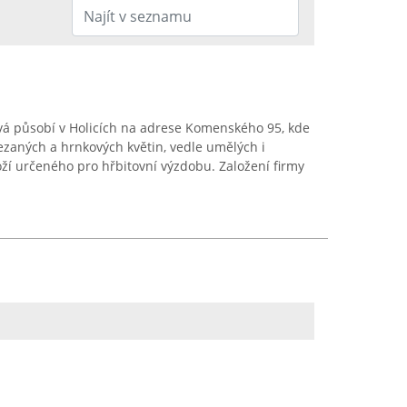
ová působí v Holicích na adrese Komenského 95, kde
řezaných a hrnkových květin, vedle umělých i
oží určeného pro hřbitovní výzdobu. Založení firmy