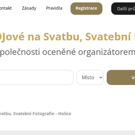
ontakt
Zásady
Pravidla
Registrace
Další pr
Jové na Svatbu, Svatební 
 společnosti oceněné organizátorem
V
atbu, Svatební Fotografie - Holice