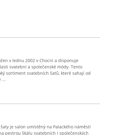
ožen v lednu 2002 v Chocni a disponuje
lasti svatební a společenské módy. Tento
oký sortiment svatebních šatů, které sahají od
...
šaty je salon umístěný na Palackého náměstí
e na pestrou škálu svatebních i společenských