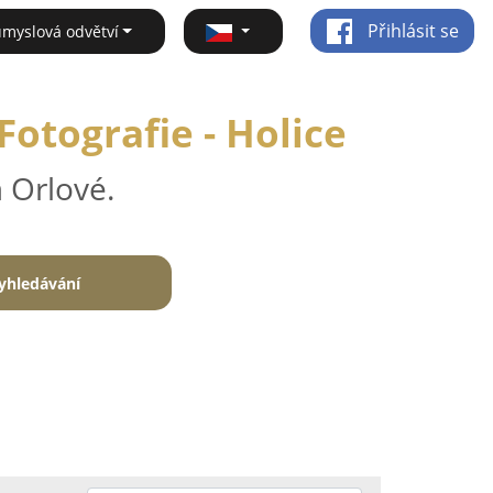
Přihlásit se
ůmyslová odvětví
Fotografie - Holice
 Orlové.
yhledávání