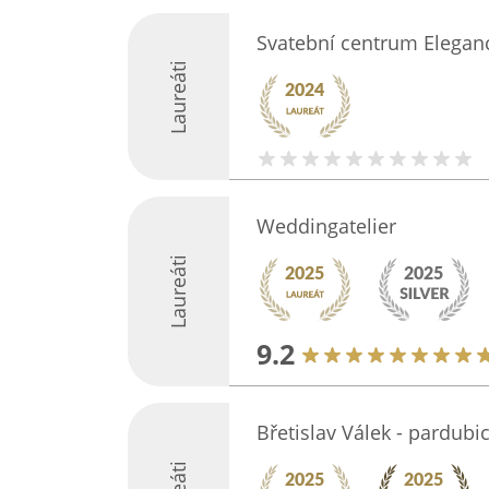
Svatební centrum Elegan
Laureáti
Weddingatelier
Laureáti
9.2
Břetislav Válek - pardubi