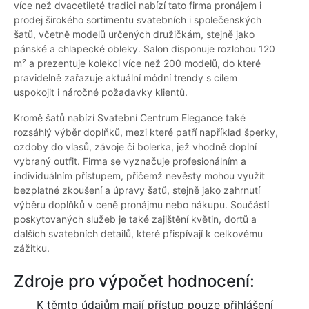
více než dvacetileté tradici nabízí tato firma pronájem i
prodej širokého sortimentu svatebních i společenských
šatů, včetně modelů určených družičkám, stejně jako
pánské a chlapecké obleky. Salon disponuje rozlohou 120
m² a prezentuje kolekci více než 200 modelů, do které
pravidelně zařazuje aktuální módní trendy s cílem
uspokojit i náročné požadavky klientů.
Kromě šatů nabízí Svatební Centrum Elegance také
rozsáhlý výběr doplňků, mezi které patří například šperky,
ozdoby do vlasů, závoje či bolerka, jež vhodně doplní
vybraný outfit. Firma se vyznačuje profesionálním a
individuálním přístupem, přičemž nevěsty mohou využít
bezplatné zkoušení a úpravy šatů, stejně jako zahrnutí
výběru doplňků v ceně pronájmu nebo nákupu. Součástí
poskytovaných služeb je také zajištění květin, dortů a
dalších svatebních detailů, které přispívají k celkovému
zážitku.
Zdroje pro výpočet hodnocení:
K těmto údajům mají přístup pouze přihlášení