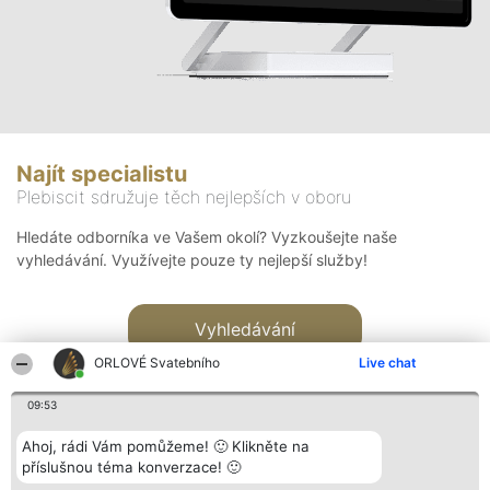
Najít specialistu
Plebiscit sdružuje těch nejlepších v oboru
Hledáte odborníka ve Vašem okolí? Vyzkoušejte naše
vyhledávání. Využívejte pouze ty nejlepší služby!
Vyhledávání
ORLOVÉ Svatebního
Live chat
09:53
Ahoj, rádi Vám pomůžeme! 🙂 Klikněte na
příslušnou téma konverzace! 🙂
Organizátor hlasování
Plebiscyt
Kontakt