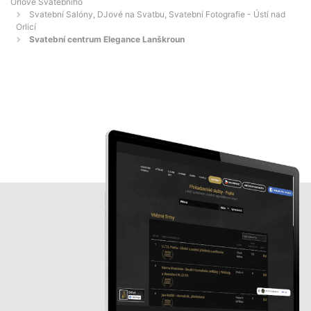
Orlové Svatebního
Svatební Salóny, DJové na Svatbu, Svatební Fotografie - Ústí nad
Orlicí
Svatební centrum Elegance Lanškroun