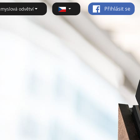
Přihlásit se
ůmyslová odvětví