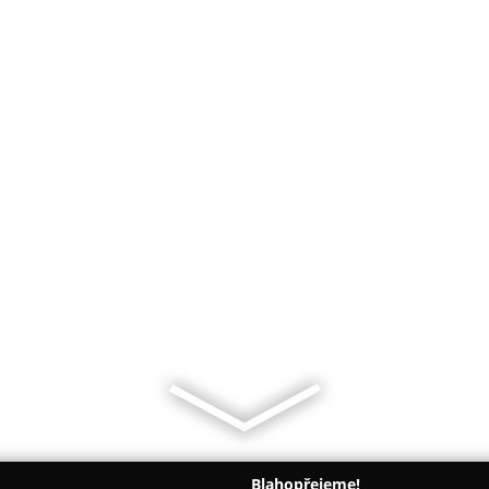
Blahopřejeme!