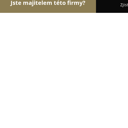
Jste majitelem této firmy?
Zjis
Orlové Svatebního
Svatební Salóny, DJové na Sva
Pronuptia Pardubice - Váš svatební 
9.5
(130)
Pardubice, Husova 1940
Zobrazit telefonní číslo