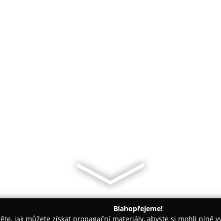
Blahopřejeme!
těte, jak můžete získat propagační materiály, abyste si mohli plně 