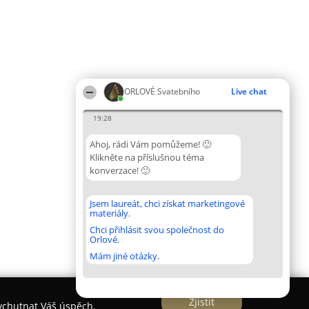
ORLOVÉ Svatebního
Live chat
19:28
Ahoj, rádi Vám pomůžeme! 🙂
Klikněte na příslušnou téma
konverzace! 🙂
Jsem laureát, chci získat marketingové
materiály.
Chci přihlásit svou společnost do
Orlové.
Mám jiné otázky.
Zjistit
vychutnat Váš úspěch.