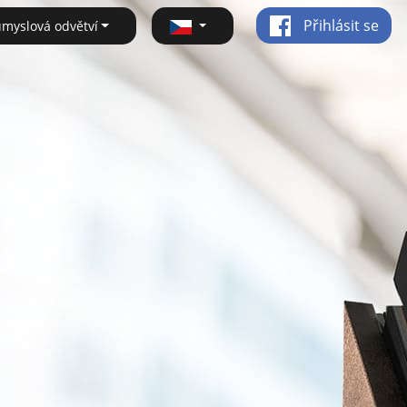
Přihlásit se
ůmyslová odvětví