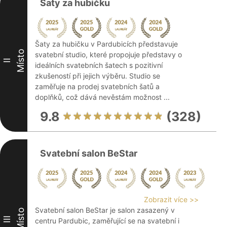
Šaty za hubičku
Šaty za hubičku v Pardubicích představuje
Místo
svatební studio, které propojuje představy o
II
ideálních svatebních šatech s pozitivní
zkušeností při jejich výběru. Studio se
zaměřuje na prodej svatebních šatů a
doplňků, což dává nevěstám možnost ...
9.8
(328)
Svatební salon BeStar
Zobrazit více >>
Svatební salon BeStar je salon zasazený v
Místo
III
centru Pardubic, zaměřující se na svatební i