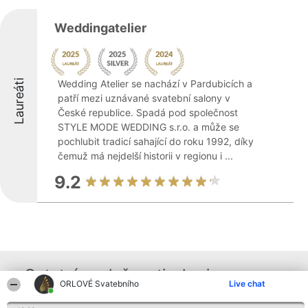
Weddingatelier
Laureáti
Wedding Atelier se nachází v Pardubicích a
patří mezi uznávané svatební salony v
České republice. Spadá pod společnost
STYLE MODE WEDDING s.r.o. a může se
pochlubit tradicí sahající do roku 1992, díky
čemuž má nejdelší historii v regionu i ...
9.2
Ostatní společnosti z kraje
ORLOVÉ Svatebního
Live chat