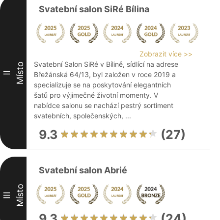
Svatební salon SiRé Bílina
Zobrazit více >>
Svatební Salon SiRé v Bílině, sídlící na adrese
Místo
II
Břežánská 64/13, byl založen v roce 2019 a
specializuje se na poskytování elegantních
šatů pro výjimečné životní momenty. V
nabídce salonu se nachází pestrý sortiment
svatebních, společenských, ...
9.3
(27)
Svatební salon Abrié
Místo
III
9.3
(24)