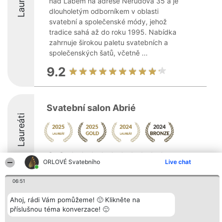
Laureáti
nad Labem na adrese Nerudova 35 a je
dlouholetým odborníkem v oblasti
svatební a společenské módy, jehož
tradice sahá až do roku 1995. Nabídka
zahrnuje širokou paletu svatebních a
společenských šatů, včetně ...
9.2
Svatební salon Abrié
Laureáti
9.3
ORLOVÉ Svatebního
Live chat
06:51
Organizátor hlasování
Plebiscyt
Kontakt
Bright Side Solutions sp. z o.
Ahoj, rádi Vám pomůžeme! 🙂 Klikněte na
Vítězové
Kontakt
o. sp. k.
Seznam všech
příslušnou téma konverzace! 🙂
ul. Ruska 22
laureátů
Wrocław 50-079
Zásady