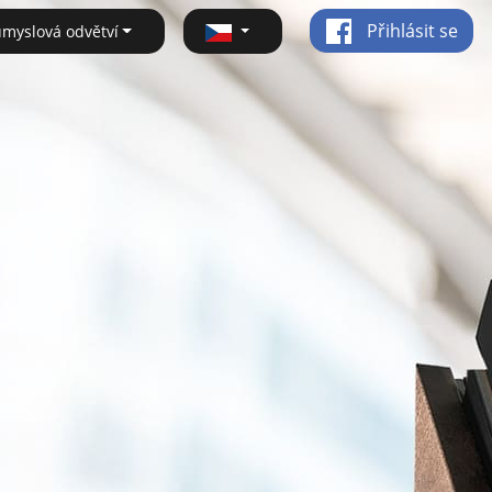
Přihlásit se
ůmyslová odvětví