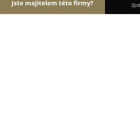
Jste majitelem této firmy?
Zjis
Orlové Svatebního
Svatební Salóny, DJové na Sva
Svatební agentura Hana Jechová
9.7
(73)
Jirkov, Chomutovská 62 ( ulice pod ZUŠ )
Zobrazit telefonní číslo