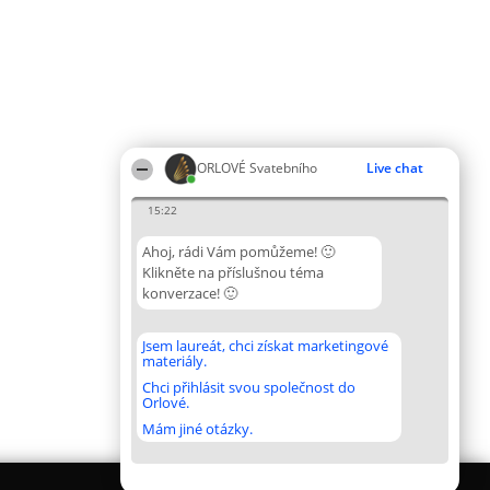
ORLOVÉ Svatebního
Live chat
15:22
Ahoj, rádi Vám pomůžeme! 🙂
Klikněte na příslušnou téma
konverzace! 🙂
Jsem laureát, chci získat marketingové
materiály.
Chci přihlásit svou společnost do
Orlové.
Mám jiné otázky.