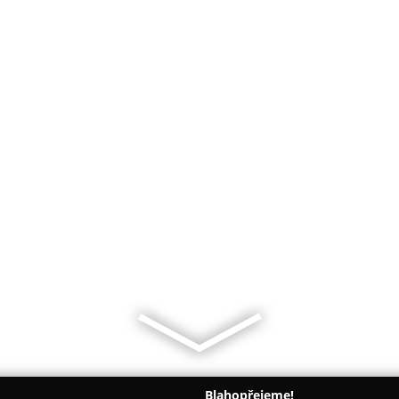
Blahopřejeme!