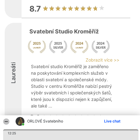
8.7
Svatební Studio Kroměříž
Zobrazit více >>
Laureáti
Svatební studio Kroměříž je zaměřeno
na poskytování komplexních služeb v
oblasti svatební a společenské módy.
Studio v centru Kroměříže nabízí pestrý
výběr svatebních i společenských šatů,
které jsou k dispozici nejen k zapůjčení,
ale také ...
9.1
ORLOVÉ Svatebního
Live chat
12:25
Organizátor hlasování
Plebiscyt
Kontakt