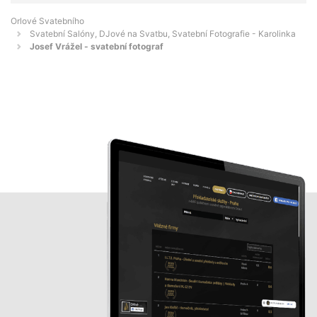
Orlové Svatebního
Svatební Salóny, DJové na Svatbu, Svatební Fotografie - Karolinka
Josef Vrážel - svatební fotograf