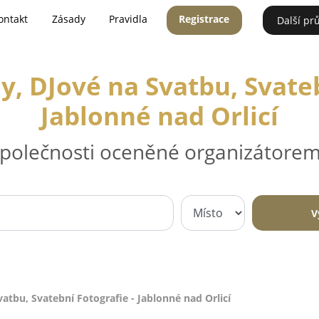
ontakt
Zásady
Pravidla
Registrace
Další pr
y, DJové na Svatbu, Svateb
Jablonné nad Orlicí
 společnosti oceněné organizátorem
V
atbu, Svatební Fotografie - Jablonné nad Orlicí