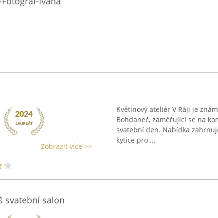
y-Fotograf-Ivana
Květinový ateliér V Ráji je známý
Bohdaneč, zaměřující se na ko
svatební den. Nabídka zahrnuj
kytice pro ...
Zobrazit více >>
š svatební salon