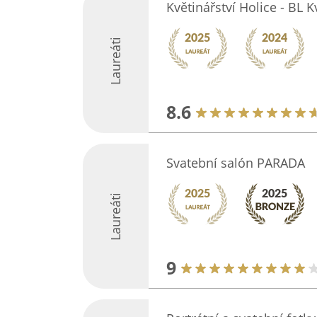
Květinářství Holice - BL Kv
Laureáti
8.6
Svatební salón PARADA
Laureáti
9