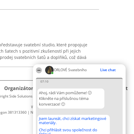
představuje svatební studio, které propojuje
h šatech s pozitivní zkušeností při jejich
prodej svatebních šatů a doplňků, což dává
ORLOVÉ Svatebního
Live chat
07:10
Organizátor hlasování
Plebiscyt
Kontakt
Ahoj, rádi Vám pomůžeme! 🙂
right Side Solutions sp. z o. o. sp. k.
Vítězové
Kontakt
Klikněte na příslušnou téma
ul. Ruska 22
Seznam
konverzace! 🙂
Wrocław 50-079
všech
egon 381313360 | NIP 8943132676
laureátů
Zásady
Jsem laureát, chci získat marketingové
materiály.
Pravidla
Zásady
Chci přihlásit svou společnost do
ochrany