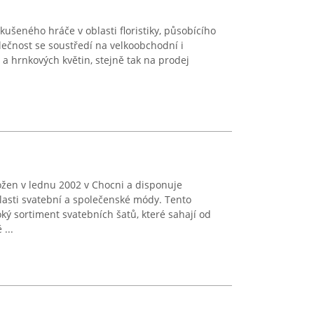
zkušeného hráče v oblasti floristiky, působícího
lečnost se soustředí na velkoobchodní i
 hrnkových květin, stejně tak na prodej
ožen v lednu 2002 v Chocni a disponuje
lasti svatební a společenské módy. Tento
oký sortiment svatebních šatů, které sahají od
...