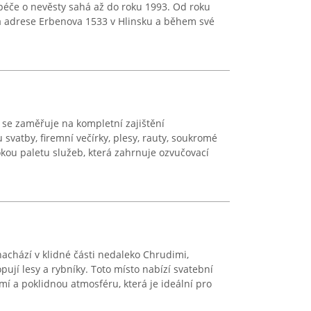
 péče o nevěsty sahá až do roku 1993. Od roku
a adrese Erbenova 1533 v Hlinsku a během své
z se zaměřuje na kompletní zajištění
 svatby, firemní večírky, plesy, rauty, soukromé
okou paletu služeb, která zahrnuje ozvučovací
achází v klidné části nedaleko Chrudimi,
opují lesy a rybníky. Toto místo nabízí svatební
í a poklidnou atmosféru, která je ideální pro