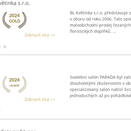
ětinka s.r.o.
BL Květinka s.r.o. představuje 
v oboru od roku 2006. Tato spo
maloobchodní prodej řezaných a
floristických doplňků. ...
Zobrazit více >>
Svatební salón PARADA byl zal
dlouholetými zkušenostmi v ob
specializovaný salon nabízí šir
jednoduchých až po pohádkově 
Zobrazit více >>