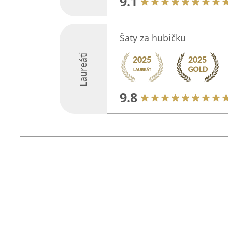
9.1
Šaty za hubičku
Laureáti
9.8