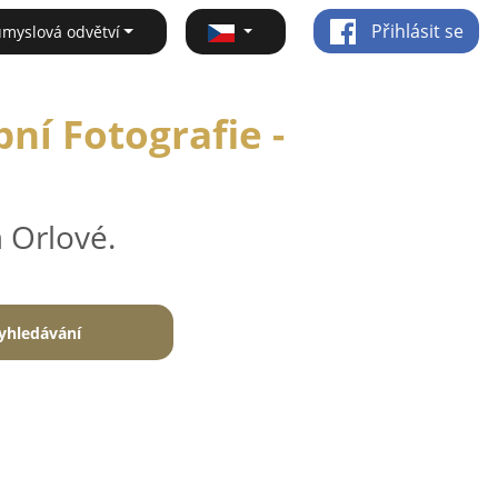
Přihlásit se
ůmyslová odvětví
ní Fotografie -
 Orlové.
yhledávání