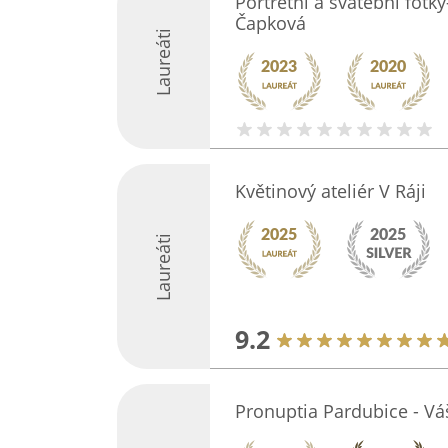
Portrétní a svatební fotk
Čapková
Laureáti
Květinový ateliér V Ráji
Laureáti
9.2
Pronuptia Pardubice - Vá