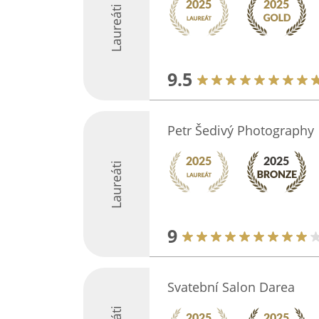
Laureáti
9.5
Petr Šedivý Photography
Laureáti
9
Svatební Salon Darea