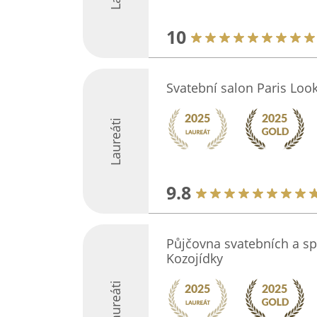
10
Svatební salon Paris Look
Laureáti
9.8
Půjčovna svatebních a s
Kozojídky
Laureáti