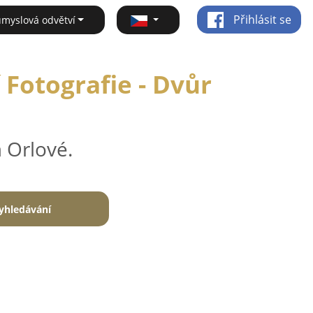
Přihlásit se
ůmyslová odvětví
 Fotografie - Dvůr
 Orlové.
yhledávání