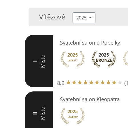
Vítězové
2025
Svatební salon u Popelky
Místo
I
8.9
(
Svatební salon Kleopatra
Místo
II