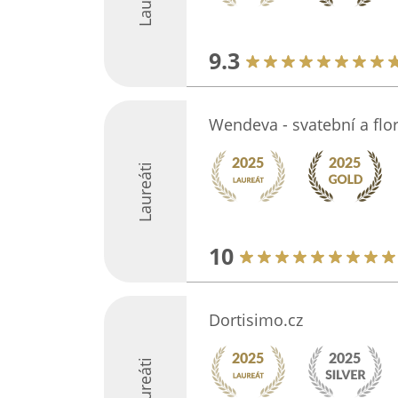
9.3
Wendeva - svatební a flori
Laureáti
10
Dortisimo.cz
Laureáti