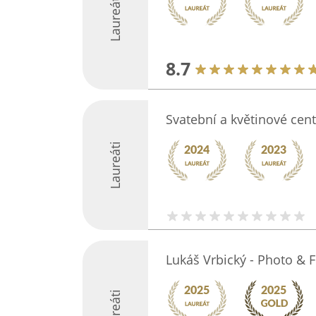
Laureáti
8.7
Svatební a květinové cen
Laureáti
Lukáš Vrbický - Photo & 
Laureáti