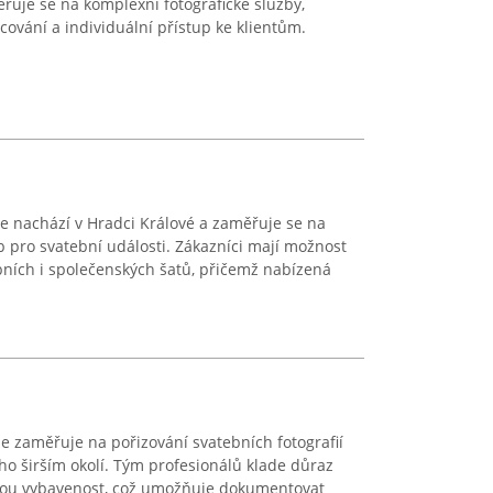
řuje se na komplexní fotografické služby,
cování a individuální přístup ke klientům.
e nachází v Hradci Králové a zaměřuje se na
 pro svatební události. Zákazníci mají možnost
bních i společenských šatů, přičemž nabízená
se zaměřuje na pořizování svatebních fotografií
jeho širším okolí. Tým profesionálů klade důraz
kou vybavenost, což umožňuje dokumentovat