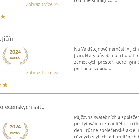
rodinné snímky co ...
Zobrazit více >>
 Jičín
Na Valdštejnově náměstí v Jičí
Jičín, který působí na trhu od r
zámeckých prostor, které nyní p
personál salonu ...
Zobrazit více >>
polečenských šatů
Půjčovna svatebních a společe
poskytování rozmanitého sorti
den i různé společenské akce. 
různých stylech, od tradičních bí