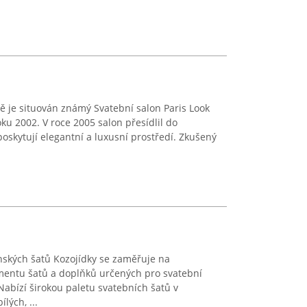
ně je situován známý Svatební salon Paris Look
oku 2002. V roce 2005 salon přesídlil do
oskytují elegantní a luxusní prostředí. Zkušený
nských šatů Kozojídky se zaměřuje na
mentu šatů a doplňků určených pro svatební
Nabízí širokou paletu svatebních šatů v
lých, ...