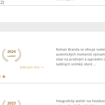
22)
Roman Branda se věnuje svateb
autentických momentů významný
staví na prožívání a vyprávěn
laděných snímků, které ...
Zobrazit více >>
Fotografický ateliér Iva Pavlát