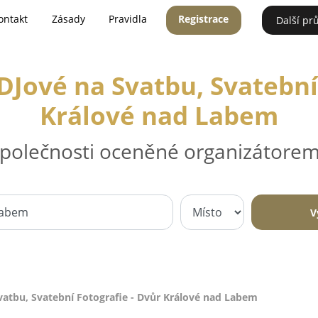
ontakt
Zásady
Pravidla
Registrace
Další pr
DJové na Svatbu, Svatební
Králové nad Labem
 společnosti oceněné organizátorem
V
vatbu, Svatební Fotografie - Dvůr Králové nad Labem