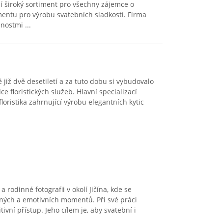
zí široký sortiment pro všechny zájemce o
mentu pro výrobu svatebních sladkostí. Firma
ostmi ...
ě již dvě desetiletí a za tuto dobu si vybudovalo
e floristických služeb. Hlavní specializací
loristika zahrnující výrobu elegantních kytic
 rodinné fotografii v okolí Jičína, kde se
ných a emotivních momentů. Při své práci
tivní přístup. Jeho cílem je, aby svatební i