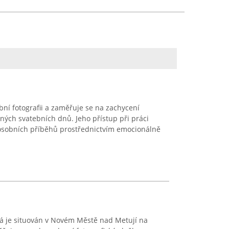
ní fotografii a zaměřuje se na zachycení
ch svatebních dnů. Jeho přístup při práci
í osobních příběhů prostřednictvím emocionálně
ová je situován v Novém Městě nad Metují na