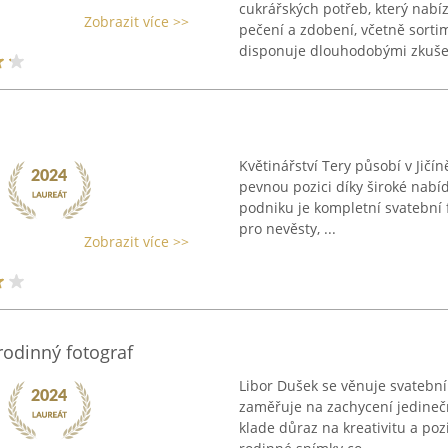
cukrářských potřeb, který nabí
Zobrazit více >>
pečení a zdobení, včetně sorti
disponuje dlouhodobými zkušen
Květinářství Tery působí v Jičín
pevnou pozici díky široké nabídc
podniku je kompletní svatební f
pro nevěsty, ...
Zobrazit více >>
rodinný fotograf
Libor Dušek se věnuje svatební a
zaměřuje na zachycení jedineč
klade důraz na kreativitu a pozi