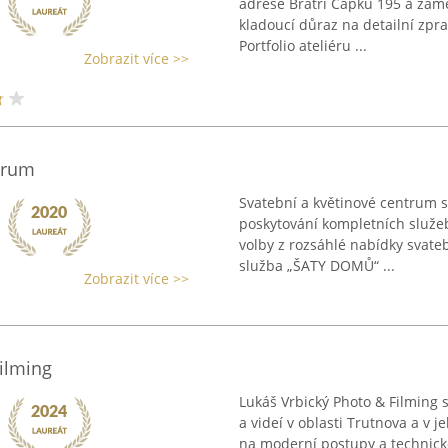
adrese Bratří Čapků 195 a zamě
kladoucí důraz na detailní zpra
Portfolio ateliéru ...
Zobrazit více >>
trum
Svatební a květinové centrum s
poskytování kompletních služeb
volby z rozsáhlé nabídky svate
služba „ŠATY DOMŮ“ ...
Zobrazit více >>
Filming
Lukáš Vrbický Photo & Filming 
a videí v oblasti Trutnova a v 
na moderní postupy a technic