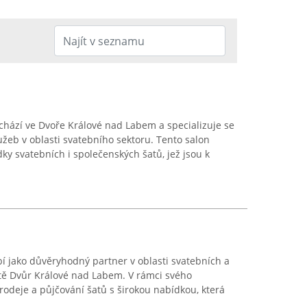
chází ve Dvoře Králové nad Labem a specializuje se
žeb v oblasti svatebního sektoru. Tento salon
y svatebních i společenských šatů, jež jsou k
í jako důvěryhodný partner v oblasti svatebních a
tě Dvůr Králové nad Labem. V rámci svého
rodeje a půjčování šatů s širokou nabídkou, která