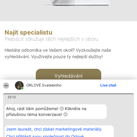
Najít specialistu
Plebiscit sdružuje těch nejlepších v oboru
Hledáte odborníka ve Vašem okolí? Vyzkoušejte naše
vyhledávání. Využívejte pouze ty nejlepší služby!
Vyhledávání
ORLOVÉ Svatebního
Live chat
22:13
Ahoj, rádi Vám pomůžeme! 🙂 Klikněte na
příslušnou téma konverzace! 🙂
Organizátor hlasování
Plebiscyt
Kontakt
Bright Side Solutions sp. z o.
Vítězové
Kontakt
Jsem laureát, chci získat marketingové materiály.
o. sp. k.
Seznam všech
ul. Ruska 22
laureátů
Chci přihlásit svou společnost do Orlové.