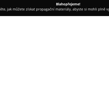
Blahopřejeme!
těte, jak můžete získat propagační materiály, abyste si mohli plně 
atbu, Svatební Fotografie - Hodonín
Svatební agentura Nevěsti
tví
O společnosti:
Svatební agentura Nevěstino 
realizaci svatebních dnů podle
akcí na klíč a také možnost vo
konkrétním požadavkům klientů.
sortiment svatebních šatů, od 
upravit na míru i objednat v rů
také společenské šaty pro druž
Agenturní tým zajišťuje služby
asistuje s organizací svatebníh
rovněž cukrářské výrobky včetn