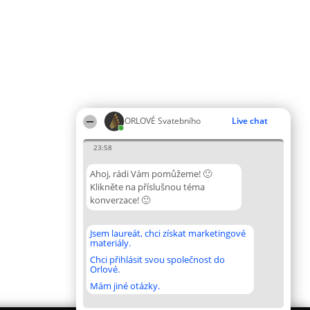
ORLOVÉ Svatebního
Live chat
23:58
Ahoj, rádi Vám pomůžeme! 🙂
Klikněte na příslušnou téma
konverzace! 🙂
Jsem laureát, chci získat marketingové
materiály.
Chci přihlásit svou společnost do
Orlové.
Mám jiné otázky.