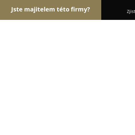
Jste majitelem této firmy?
Zjis
Orlové Svatebního
Svatební Salóny, DJové na Sv
Svatební agentura Nevěstino tajems
8.3
(16)
Hodonín, Dobrovolského 5
Zobrazit telefonní číslo