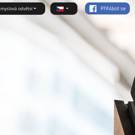
Přihlásit se
ůmyslová odvětví