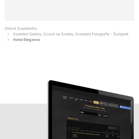
Orlové Svatebního
Svatební Salóny, DJové na Svatbu, Svatební Fotografie - Šumperk
Hotel Elegance