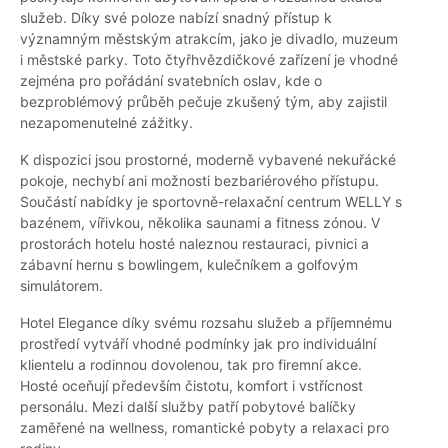
služeb. Díky své poloze nabízí snadný přístup k
významným městským atrakcím, jako je divadlo, muzeum
i městské parky. Toto čtyřhvězdičkové zařízení je vhodné
zejména pro pořádání svatebních oslav, kde o
bezproblémový průběh pečuje zkušený tým, aby zajistil
nezapomenutelné zážitky.
K dispozici jsou prostorné, moderně vybavené nekuřácké
pokoje, nechybí ani možnosti bezbariérového přístupu.
Součástí nabídky je sportovně-relaxační centrum WELLY s
bazénem, vířivkou, několika saunami a fitness zónou. V
prostorách hotelu hosté naleznou restauraci, pivnici a
zábavní hernu s bowlingem, kulečníkem a golfovým
simulátorem.
Hotel Elegance díky svému rozsahu služeb a příjemnému
prostředí vytváří vhodné podmínky jak pro individuální
klientelu a rodinnou dovolenou, tak pro firemní akce.
Hosté oceňují především čistotu, komfort i vstřícnost
personálu. Mezi další služby patří pobytové balíčky
zaměřené na wellness, romantické pobyty a relaxaci pro