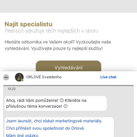
Najít specialistu
Plebiscit sdružuje těch nejlepších v oboru
Hledáte odborníka ve Vašem okolí? Vyzkoušejte naše
vyhledávání. Využívejte pouze ty nejlepší služby!
Vyhledávání
ORLOVÉ Svatebního
Live chat
12:22
Ahoj, rádi Vám pomůžeme! 🙂 Klikněte na
příslušnou téma konverzace! 🙂
Organizátor hlasování
Plebiscyt
Kontakt
Bright Side Solutions sp. z o.
Vítězové
Kontakt
Jsem laureát, chci získat marketingové materiály.
o. sp. k.
Seznam všech
ul. Ruska 22
laureátů
Chci přihlásit svou společnost do Orlové.
Wrocław 50-079
Zásady
Mám jiné otázky.
KRS 0000749100 | Regon
Pravidla