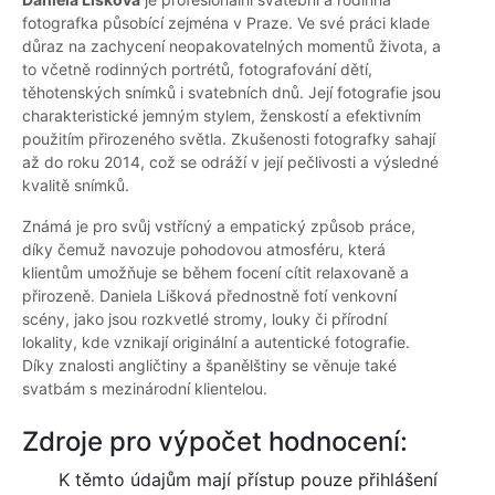
fotografka působící zejména v Praze. Ve své práci klade
důraz na zachycení neopakovatelných momentů života, a
to včetně rodinných portrétů, fotografování dětí,
těhotenských snímků i svatebních dnů. Její fotografie jsou
charakteristické jemným stylem, ženskostí a efektivním
použitím přirozeného světla. Zkušenosti fotografky sahají
až do roku 2014, což se odráží v její pečlivosti a výsledné
kvalitě snímků.
Známá je pro svůj vstřícný a empatický způsob práce,
díky čemuž navozuje pohodovou atmosféru, která
klientům umožňuje se během focení cítit relaxovaně a
přirozeně. Daniela Lišková přednostně fotí venkovní
scény, jako jsou rozkvetlé stromy, louky či přírodní
lokality, kde vznikají originální a autentické fotografie.
Díky znalosti angličtiny a španělštiny se věnuje také
svatbám s mezinárodní klientelou.
Zdroje pro výpočet hodnocení:
K těmto údajům mají přístup pouze přihlášení