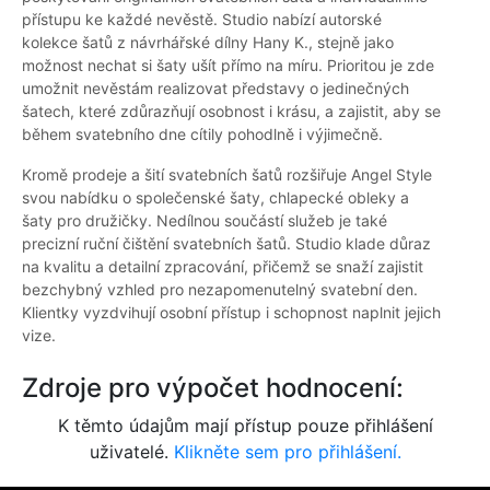
přístupu ke každé nevěstě. Studio nabízí autorské
kolekce šatů z návrhářské dílny Hany K., stejně jako
možnost nechat si šaty ušít přímo na míru. Prioritou je zde
umožnit nevěstám realizovat představy o jedinečných
šatech, které zdůrazňují osobnost i krásu, a zajistit, aby se
během svatebního dne cítily pohodlně i výjimečně.
Kromě prodeje a šití svatebních šatů rozšiřuje Angel Style
svou nabídku o společenské šaty, chlapecké obleky a
šaty pro družičky. Nedílnou součástí služeb je také
precizní ruční čištění svatebních šatů. Studio klade důraz
na kvalitu a detailní zpracování, přičemž se snaží zajistit
bezchybný vzhled pro nezapomenutelný svatební den.
Klientky vyzdvihují osobní přístup i schopnost naplnit jejich
vize.
Zdroje pro výpočet hodnocení:
K těmto údajům mají přístup pouze přihlášení
uživatelé.
Klikněte sem pro přihlášení.