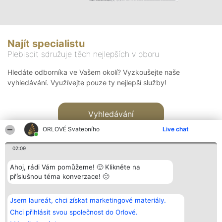
Najít specialistu
Plebiscit sdružuje těch nejlepších v oboru
Hledáte odborníka ve Vašem okolí? Vyzkoušejte naše
vyhledávání. Využívejte pouze ty nejlepší služby!
Vyhledávání
ORLOVÉ Svatebního
Live chat
02:09
Ahoj, rádi Vám pomůžeme! 🙂 Klikněte na
příslušnou téma konverzace! 🙂
Organizátor hlasování
Plebiscyt
Kontakt
Bright Side Solutions sp. z o.
Vítězové
Kontakt
Jsem laureát, chci získat marketingové materiály.
o. sp. k.
Seznam všech
ul. Ruska 22
laureátů
Chci přihlásit svou společnost do Orlové.
Wrocław 50-079
Zásady