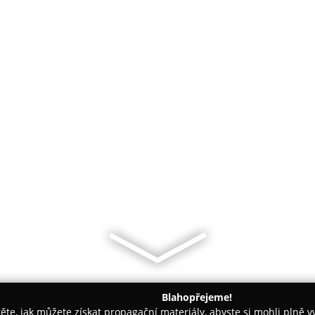
Blahopřejeme!
těte, jak můžete získat propagační materiály, abyste si mohli plně 