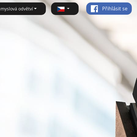
Přihlásit se
ůmyslová odvětví