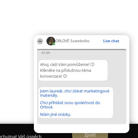
ORLOVÉ Svatebního
Live chat
07:39
Ahoj, rádi Vám pomůžeme! 🙂
Klikněte na příslušnou téma
konverzace! 🙂
Jsem laureát, chci získat marketingové
materiály.
Chci přihlásit svou společnost do
Orlové.
Mám jiné otázky.
Zjistit
vychutnat Váš úspěch.