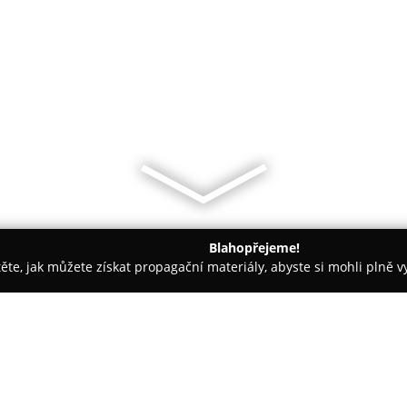
Blahopřejeme!
těte, jak můžete získat propagační materiály, abyste si mohli plně 
tbu, Svatební Fotografie - Pardubice
Svatbahladce.cz - Svateb