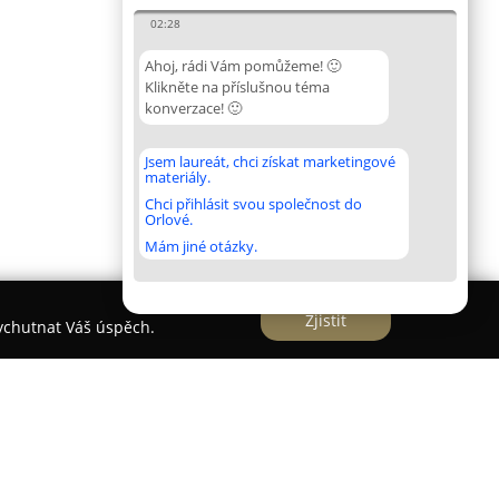
02:28
Ahoj, rádi Vám pomůžeme! 🙂
Klikněte na příslušnou téma
konverzace! 🙂
Jsem laureát, chci získat marketingové
materiály.
Chci přihlásit svou společnost do
Orlové.
Mám jiné otázky.
Zjistit
vychutnat Váš úspěch.
ní plánování a koordinace