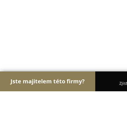
Jste majitelem této firmy?
Zjis
Orlové Svatebního
Svatební Salóny, DJové na Sva