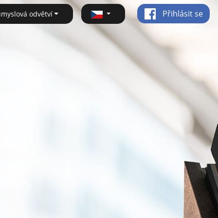
Přihlásit se
ůmyslová odvětví