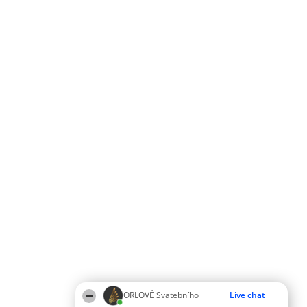
ORLOVÉ Svatebního
Live chat