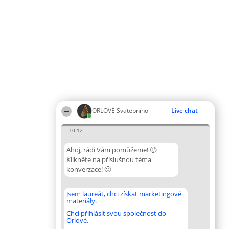
ORLOVÉ Svatebního
Live chat
10:12
Ahoj, rádi Vám pomůžeme! 🙂
Klikněte na příslušnou téma
konverzace! 🙂
Jsem laureát, chci získat marketingové
materiály.
Chci přihlásit svou společnost do
Orlové.