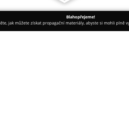
Blahopřejeme!
těte, jak můžete získat propagační materiály, abyste si mohli plně 
tbu, Svatební Fotografie - Ludgeřovice
JM družstvo Wybranetz
O společnosti:
JM družstvo Wybranetz
je rodi
činností hlásí k tradicím rodu
společenských setkání. Podstatn
zejména svateb, plesů a rodin
spektrum služeb — od detailní
dne, přes možnost uzavřít obř
včetně dekorací.
Firma rovněž zajišťuje spoluprá