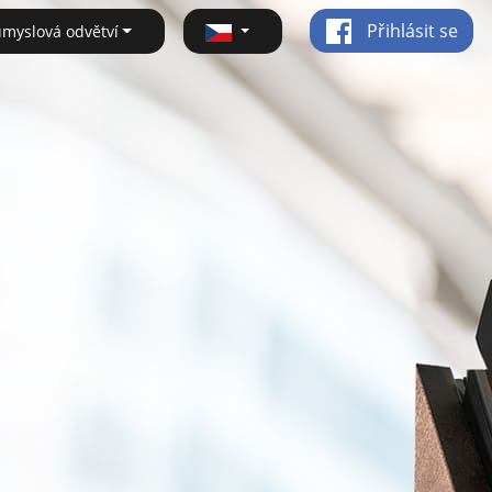
Přihlásit se
ůmyslová odvětví