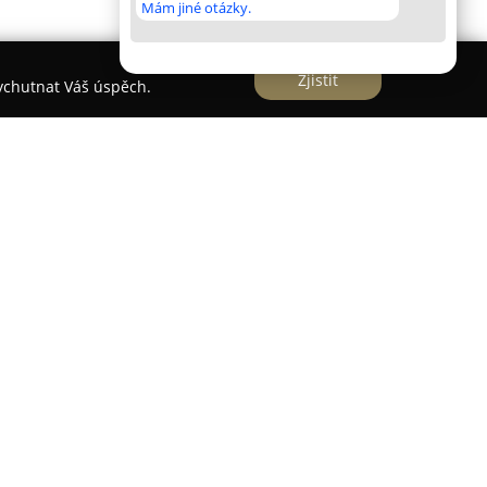
Mám jiné otázky.
Zjistit
vychutnat Váš úspěch.
nná firma sídlící v Markvartovicích, která se svou
 Wybranetz a využívá své prostory jako centrum
ou částí její nabídky je organizace událostí,
ných oslav. Svatebním párům poskytuje široké
ho plánování a koordinace celého svatebního
ad přímo na místě, až po kompletní aranžmá
ci s dalšími dodavateli nezbytnými pro svatby,