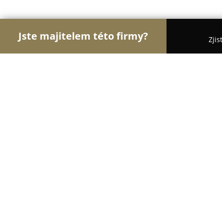
Jste majitelem této firmy?
Zjis
Orlové Svatebního
Svatební Salóny, DJové na Sva
JM družstvo Wybranetz
8
(7)
Ludgeřovice, Šilheřovická 102
Zobrazit telefonní číslo