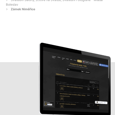
Boleslav
Zámek Niměřice