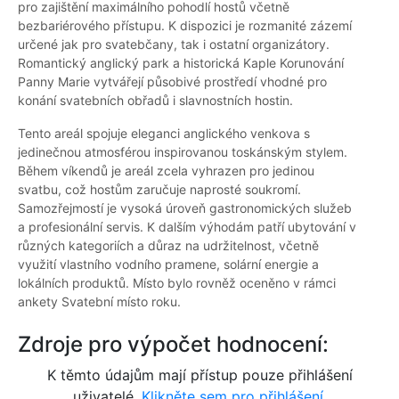
pro zajištění maximálního pohodlí hostů včetně
bezbariérového přístupu. K dispozici je rozmanité zázemí
určené jak pro svatebčany, tak i ostatní organizátory.
Romantický anglický park a historická Kaple Korunování
Panny Marie vytvářejí působivé prostředí vhodné pro
konání svatebních obřadů i slavnostních hostin.
Tento areál spojuje eleganci anglického venkova s
jedinečnou atmosférou inspirovanou toskánským stylem.
Během víkendů je areál zcela vyhrazen pro jedinou
svatbu, což hostům zaručuje naprosté soukromí.
Samozřejmostí je vysoká úroveň gastronomických služeb
a profesionální servis. K dalším výhodám patří ubytování v
různých kategoriích a důraz na udržitelnost, včetně
využití vlastního vodního pramene, solární energie a
lokálních produktů. Místo bylo rovněž oceněno v rámci
ankety Svatební místo roku.
Zdroje pro výpočet hodnocení:
K těmto údajům mají přístup pouze přihlášení
uživatelé.
Klikněte sem pro přihlášení.