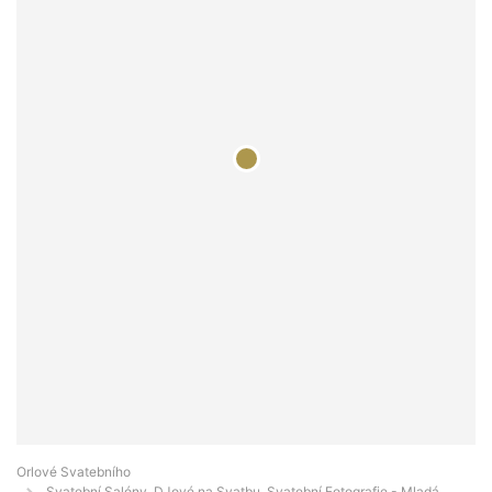
Orlové Svatebního
Svatební Salóny, DJové na Svatbu, Svatební Fotografie - Mladá