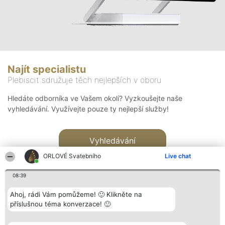
Najít specialistu
Plebiscit sdružuje těch nejlepších v oboru
Hledáte odborníka ve Vašem okolí? Vyzkoušejte naše
vyhledávání. Využívejte pouze ty nejlepší služby!
Vyhledávání
ORLOVÉ Svatebního
Live chat
08:39
Ahoj, rádi Vám pomůžeme! 🙂 Klikněte na
příslušnou téma konverzace! 🙂
Organizátor hlasování
Plebiscyt
Kontakt
Bright Side Solutions sp. z o.
Vítězové
Kontakt