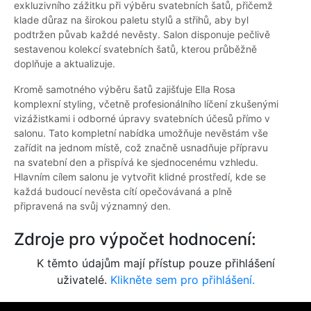
exkluzivního zážitku při výběru svatebních šatů, přičemž
klade důraz na širokou paletu stylů a střihů, aby byl
podtržen půvab každé nevěsty. Salon disponuje pečlivě
sestavenou kolekcí svatebních šatů, kterou průběžně
doplňuje a aktualizuje.
Kromě samotného výběru šatů zajišťuje Ella Rosa
komplexní styling, včetně profesionálního líčení zkušenými
vizážistkami i odborné úpravy svatebních účesů přímo v
salonu. Tato kompletní nabídka umožňuje nevěstám vše
zařídit na jednom místě, což značně usnadňuje přípravu
na svatební den a přispívá ke sjednocenému vzhledu.
Hlavním cílem salonu je vytvořit klidné prostředí, kde se
každá budoucí nevěsta cítí opečovávaná a plně
připravená na svůj významný den.
Zdroje pro výpočet hodnocení:
K těmto údajům mají přístup pouze přihlášení
uživatelé.
Klikněte sem pro přihlášení.