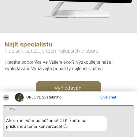
Najít specialistu
Plebiscit sdružuje těch nejlepších v oboru
Hledáte odborníka ve Vašem okolí? Vyzkoušejte naše
vyhledávání. Využívejte pouze ty nejlepší služby!
Vyhledávání
ORLOVÉ Svatebního
Live chat
07:12
Ahoj, rádi Vám pomůžeme! 🙂 Klikněte na
příslušnou téma konverzace! 🙂
Organizátor hlasování
Plebiscyt
Kontakt