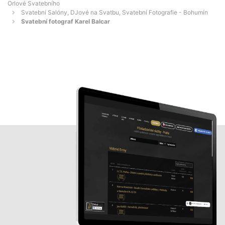
Orlové Svatebního
Svatební Salóny, DJové na Svatbu, Svatební Fotografie - Bohumín
Svatební fotograf Karel Balcar