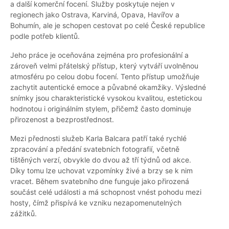
a další komerční focení. Služby poskytuje nejen v
regionech jako Ostrava, Karviná, Opava, Havířov a
Bohumín, ale je schopen cestovat po celé České republice
podle potřeb klientů.
Jeho práce je oceňována zejména pro profesionální a
zároveň velmi přátelský přístup, který vytváří uvolněnou
atmosféru po celou dobu focení. Tento přístup umožňuje
zachytit autentické emoce a půvabné okamžiky. Výsledné
snímky jsou charakteristické vysokou kvalitou, estetickou
hodnotou i originálním stylem, přičemž často dominuje
přirozenost a bezprostřednost.
Mezi přednosti služeb Karla Balcara patří také rychlé
zpracování a předání svatebních fotografií, včetně
tištěných verzí, obvykle do dvou až tří týdnů od akce.
Díky tomu lze uchovat vzpomínky živé a brzy se k nim
vracet. Během svatebního dne funguje jako přirozená
součást celé události a má schopnost vnést pohodu mezi
hosty, čímž přispívá ke vzniku nezapomenutelných
zážitků.