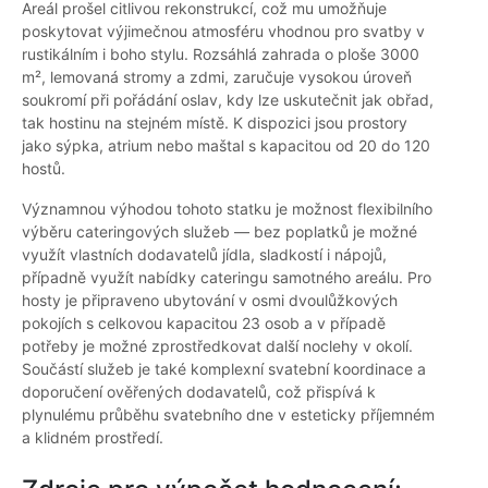
Areál prošel citlivou rekonstrukcí, což mu umožňuje
poskytovat výjimečnou atmosféru vhodnou pro svatby v
rustikálním i boho stylu. Rozsáhlá zahrada o ploše 3000
m², lemovaná stromy a zdmi, zaručuje vysokou úroveň
soukromí při pořádání oslav, kdy lze uskutečnit jak obřad,
tak hostinu na stejném místě. K dispozici jsou prostory
jako sýpka, atrium nebo maštal s kapacitou od 20 do 120
hostů.
Významnou výhodou tohoto statku je možnost flexibilního
výběru cateringových služeb — bez poplatků je možné
využít vlastních dodavatelů jídla, sladkostí i nápojů,
případně využít nabídky cateringu samotného areálu. Pro
hosty je připraveno ubytování v osmi dvoulůžkových
pokojích s celkovou kapacitou 23 osob a v případě
potřeby je možné zprostředkovat další noclehy v okolí.
Součástí služeb je také komplexní svatební koordinace a
doporučení ověřených dodavatelů, což přispívá k
plynulému průběhu svatebního dne v esteticky příjemném
a klidném prostředí.