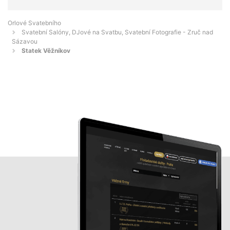
Orlové Svatebního
Svatební Salóny, DJové na Svatbu, Svatební Fotografie - Zruč nad
Sázavou
Statek Věžníkov