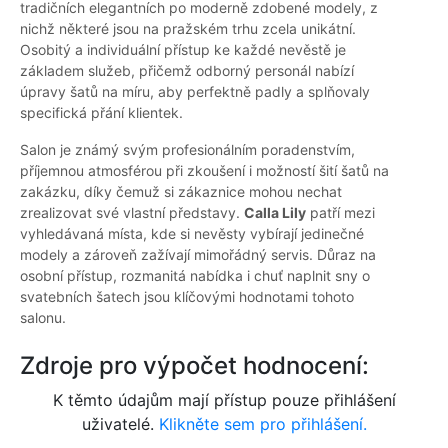
tradičních elegantních po moderně zdobené modely, z
nichž některé jsou na pražském trhu zcela unikátní.
Osobitý a individuální přístup ke každé nevěstě je
základem služeb, přičemž odborný personál nabízí
úpravy šatů na míru, aby perfektně padly a splňovaly
specifická přání klientek.
Salon je známý svým profesionálním poradenstvím,
příjemnou atmosférou při zkoušení i možností šití šatů na
zakázku, díky čemuž si zákaznice mohou nechat
zrealizovat své vlastní představy.
Calla Lily
patří mezi
vyhledávaná místa, kde si nevěsty vybírají jedinečné
modely a zároveň zažívají mimořádný servis. Důraz na
osobní přístup, rozmanitá nabídka i chuť naplnit sny o
svatebních šatech jsou klíčovými hodnotami tohoto
salonu.
Zdroje pro výpočet hodnocení:
K těmto údajům mají přístup pouze přihlášení
uživatelé.
Klikněte sem pro přihlášení.