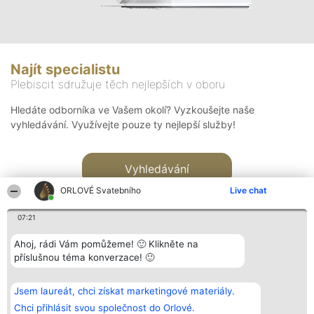
Najít specialistu
Plebiscit sdružuje těch nejlepších v oboru
Hledáte odborníka ve Vašem okolí? Vyzkoušejte naše
vyhledávání. Využívejte pouze ty nejlepší služby!
Vyhledávání
ORLOVÉ Svatebního
Live chat
07:21
Ahoj, rádi Vám pomůžeme! 🙂 Klikněte na
příslušnou téma konverzace! 🙂
Organizátor hlasování
Plebiscyt
Kontakt
Bright Side Solutions sp. z o.
Vítězové
Kontakt
Jsem laureát, chci získat marketingové materiály.
o. sp. k.
Seznam všech
ul. Ruska 22
laureátů
Chci přihlásit svou společnost do Orlové.
Wrocław 50-079
Zásady