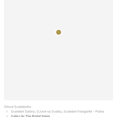
Orlové Svatebního
Svatební Salóny, DJové na Svatbu, Svatební Fotografie - Praha
Calla Lily The Bridal Salon