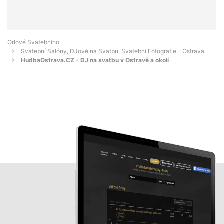
Orlové Svatebního
Svatební Salóny, DJové na Svatbu, Svatební Fotografie - Ostrava
HudbaOstrava.CZ - DJ na svatbu v Ostravě a okolí