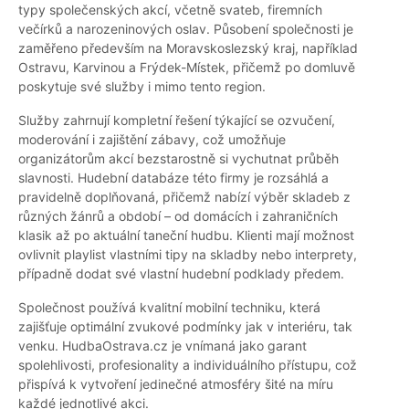
typy společenských akcí, včetně svateb, firemních
večírků a narozeninových oslav. Působení společnosti je
zaměřeno především na Moravskoslezský kraj, například
Ostravu, Karvinou a Frýdek-Místek, přičemž po domluvě
poskytuje své služby i mimo tento region.
Služby zahrnují kompletní řešení týkající se ozvučení,
moderování i zajištění zábavy, což umožňuje
organizátorům akcí bezstarostně si vychutnat průběh
slavnosti. Hudební databáze této firmy je rozsáhlá a
pravidelně doplňovaná, přičemž nabízí výběr skladeb z
různých žánrů a období – od domácích i zahraničních
klasik až po aktuální taneční hudbu. Klienti mají možnost
ovlivnit playlist vlastními tipy na skladby nebo interprety,
případně dodat své vlastní hudební podklady předem.
Společnost používá kvalitní mobilní techniku, která
zajišťuje optimální zvukové podmínky jak v interiéru, tak
venku. HudbaOstrava.cz je vnímaná jako garant
spolehlivosti, profesionality a individuálního přístupu, což
přispívá k vytvoření jedinečné atmosféry šité na míru
každé jednotlivé akci.