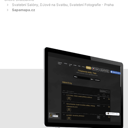
Svatební Salóny, DJové na Svatbu, Svatební Fotografie - Praha
Sapamapa.cz