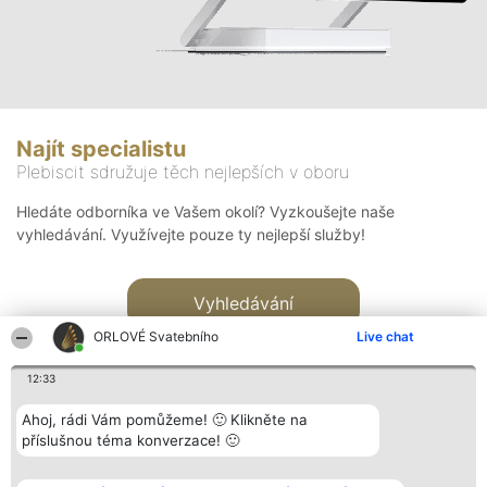
Najít specialistu
Plebiscit sdružuje těch nejlepších v oboru
Hledáte odborníka ve Vašem okolí? Vyzkoušejte naše
vyhledávání. Využívejte pouze ty nejlepší služby!
Vyhledávání
ORLOVÉ Svatebního
Live chat
12:33
Ahoj, rádi Vám pomůžeme! 🙂 Klikněte na
příslušnou téma konverzace! 🙂
Organizátor hlasování
Plebiscyt
Kontakt
Bright Side Solutions sp. z o.
Vítězové
Kontakt