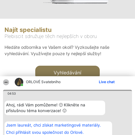
Najít specialistu
Plebiscit sdružuje těch nejlepších v oboru
Hledáte odborníka ve Vašem okolí? Vyzkoušejte naše
vyhledávání. Využívejte pouze ty nejlepší služby!
Vyhledávání
ORLOVÉ Svatebního
Live chat
04:53
Ahoj, rádi Vám pomůžeme! 🙂 Klikněte na
příslušnou téma konverzace! 🙂
Organizátor hlasování
Plebiscyt
Kontakt
Bright Side Solutions sp. z o.
Vítězové
Kontakt
Jsem laureát, chci získat marketingové materiály.
o. sp. k.
Seznam všech
ul. Ruska 22
laureátů
Chci přihlásit svou společnost do Orlové.
Wrocław 50-079
Zásady