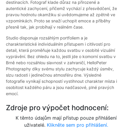
destinacích. Fotograf klade důraz na přirozené a
autentické zachycení, přičemž vychází z přesvědčení, že
pravou hodnotu okamžiku si uvědomujeme až zpětně ve
vzpomínkách. Proto se snaží uchopit emoce a příběhy
přesně tak, jak probíhají v reálném čase.
Studio disponuje rozsáhlým portfoliem a je
charakteristické individuálním přístupem i citlivostí pro
detail, která proměňuje každou svatbu v osobité vizuální
vyprávění. Bez ohledu na to, jestli jde o komorní svatbu v
Brně nebo rozsáhlou slavnost v zahraničí, HelloPeter
Photography díky svému stylu zachycuje každý úsměv,
slzu radosti i jedinečnou atmosféru dne. Výsledné
fotografie vynikají schopností vystihnout charakter místa i
osobitost každého páru a jsou nadčasové, plné pravých
emocí.
Zdroje pro výpočet hodnocení:
K těmto údajům mají přístup pouze přihlášení
uživatelé.
Klikněte sem pro přihlášení.