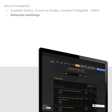
Orlové Svatebního
Svatební Salóny, DJové na Svatbu, Svatební Fotografie - Děčín
Bohemian weddings