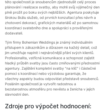
této společnosti je snoubencům zjednodušit celý proces
plánování i realizace svatby, aby mohli svůj výjimečný den
plně prožít po boku svých nejbližších. Agentura poskytuje
širokou škálu služeb, od prvních konzultací přes návrh a
zhotovení dekorací, grafických materiálů až po samotnou
koordinaci svatebního dne a spolupráci s prověřenými
dodavateli.
Tým firmy Bohemian Weddings je známý individuálním
přístupem k zákazníkům a důrazem na každý detail, což
jim umožňuje naplnit i nejnáročnější přání svých klientů.
Profesionalita, vstřícná komunikace a schopnost zajistit
hladký průběh svatby jsou často zmiňovanými přednostmi
agentury. Zajištění kompletní svatby "na klíč" i částečné
pomoci s koordinací nebo výzdobou garantuje, že
všechny aspekty budou odpovídat představě snoubenců.
Posláním společnosti je vytvořit radostnou a
bezstarostnou atmosféru pro nevěstu a ženicha v jejich
slavnostní den.
Zdroje pro výpočet hodnocení: