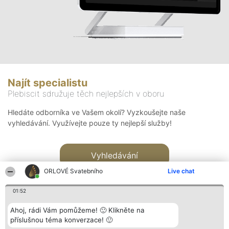
Najít specialistu
Plebiscit sdružuje těch nejlepších v oboru
Hledáte odborníka ve Vašem okolí? Vyzkoušejte naše
vyhledávání. Využívejte pouze ty nejlepší služby!
Vyhledávání
ORLOVÉ Svatebního
Live chat
01:52
Ahoj, rádi Vám pomůžeme! 🙂 Klikněte na
příslušnou téma konverzace! 🙂