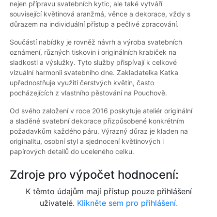
nejen přípravu svatebních kytic, ale také vytváří
související květinová aranžmá, věnce a dekorace, vždy s
důrazem na individuální přístup a pečlivé zpracování.
Součástí nabídky je rovněž návrh a výroba svatebních
oznámení, různých tiskovin i originálních krabiček na
sladkosti a výslužky. Tyto služby přispívají k celkové
vizuální harmonii svatebního dne. Zakladatelka Katka
upřednostňuje využití čerstvých květin, často
pocházejících z vlastního pěstování na Pouchově.
Od svého založení v roce 2016 poskytuje ateliér originální
a sladěné svatební dekorace přizpůsobené konkrétním
požadavkům každého páru. Výrazný důraz je kladen na
originalitu, osobní styl a sjednocení květinových i
papírových detailů do uceleného celku.
Zdroje pro výpočet hodnocení:
K těmto údajům mají přístup pouze přihlášení
uživatelé.
Klikněte sem pro přihlášení.