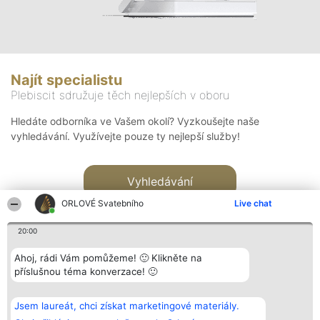
Najít specialistu
Plebiscit sdružuje těch nejlepších v oboru
Hledáte odborníka ve Vašem okolí? Vyzkoušejte naše
vyhledávání. Využívejte pouze ty nejlepší služby!
Vyhledávání
ORLOVÉ Svatebního
Live chat
20:00
Ahoj, rádi Vám pomůžeme! 🙂 Klikněte na
příslušnou téma konverzace! 🙂
Organizátor hlasování
Plebiscyt
Kontakt
Bright Side Solutions sp. z o.
Vítězové
Kontakt
Jsem laureát, chci získat marketingové materiály.
o. sp. k.
Seznam všech
ul. Ruska 22
laureátů