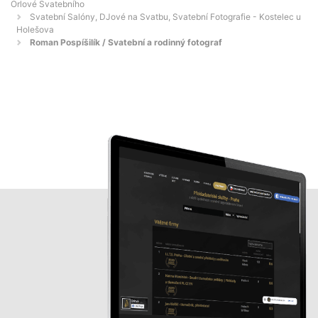
Orlové Svatebního
Svatební Salóny, DJové na Svatbu, Svatební Fotografie - Kostelec u
Holešova
Roman Pospíšilík / Svatební a rodinný fotograf