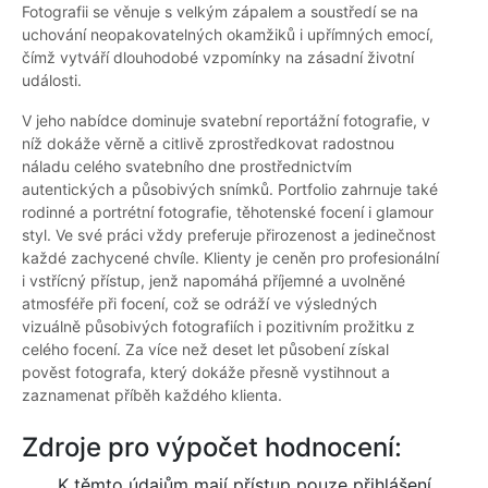
Fotografii se věnuje s velkým zápalem a soustředí se na
uchování neopakovatelných okamžiků i upřímných emocí,
čímž vytváří dlouhodobé vzpomínky na zásadní životní
události.
V jeho nabídce dominuje svatební reportážní fotografie, v
níž dokáže věrně a citlivě zprostředkovat radostnou
náladu celého svatebního dne prostřednictvím
autentických a působivých snímků. Portfolio zahrnuje také
rodinné a portrétní fotografie, těhotenské focení i glamour
styl. Ve své práci vždy preferuje přirozenost a jedinečnost
každé zachycené chvíle. Klienty je ceněn pro profesionální
i vstřícný přístup, jenž napomáhá příjemné a uvolněné
atmosféře při focení, což se odráží ve výsledných
vizuálně působivých fotografiích i pozitivním prožitku z
celého focení. Za více než deset let působení získal
pověst fotografa, který dokáže přesně vystihnout a
zaznamenat příběh každého klienta.
Zdroje pro výpočet hodnocení:
K těmto údajům mají přístup pouze přihlášení