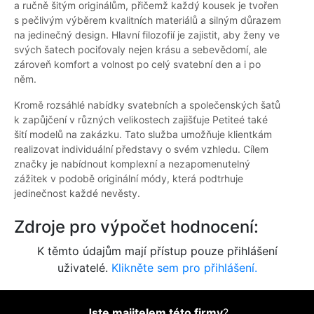
a ručně šitým originálům, přičemž každý kousek je tvořen
s pečlivým výběrem kvalitních materiálů a silným důrazem
na jedinečný design. Hlavní filozofií je zajistit, aby ženy ve
svých šatech pociťovaly nejen krásu a sebevědomí, ale
zároveň komfort a volnost po celý svatební den a i po
něm.
Kromě rozsáhlé nabídky svatebních a společenských šatů
k zapůjčení v různých velikostech zajišťuje Petiteé také
šití modelů na zakázku. Tato služba umožňuje klientkám
realizovat individuální představy o svém vzhledu. Cílem
značky je nabídnout komplexní a nezapomenutelný
zážitek v podobě originální módy, která podtrhuje
jedinečnost každé nevěsty.
Zdroje pro výpočet hodnocení:
K těmto údajům mají přístup pouze přihlášení
uživatelé.
Klikněte sem pro přihlášení.
Jste majitelem této firmy
?