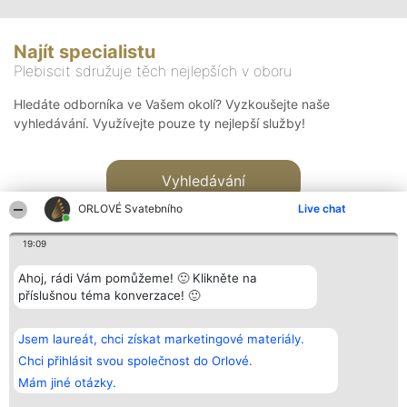
Najít specialistu
Plebiscit sdružuje těch nejlepších v oboru
Hledáte odborníka ve Vašem okolí? Vyzkoušejte naše
vyhledávání. Využívejte pouze ty nejlepší služby!
Vyhledávání
ORLOVÉ Svatebního
Live chat
19:09
Ahoj, rádi Vám pomůžeme! 🙂 Klikněte na
příslušnou téma konverzace! 🙂
Organizátor hlasování
Plebiscyt
Kontakt
Bright Side Solutions sp. z o.
Vítězové
Kontakt
Jsem laureát, chci získat marketingové materiály.
o. sp. k.
Seznam všech
ul. Ruska 22
laureátů
Chci přihlásit svou společnost do Orlové.
Wrocław 50-079
Zásady
Mám jiné otázky.
KRS 0000749100 | Regon
Pravidla
381313360 | NIP 8943132676
Zásady