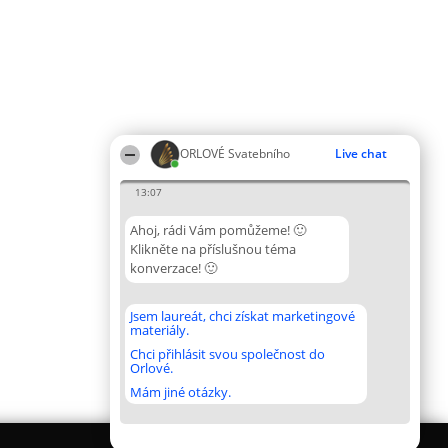
ORLOVÉ Svatebního
Live chat
13:07
Ahoj, rádi Vám pomůžeme! 🙂
Klikněte na příslušnou téma
konverzace! 🙂
Jsem laureát, chci získat marketingové
materiály.
Chci přihlásit svou společnost do
Orlové.
Mám jiné otázky.