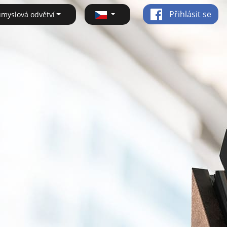
Přihlásit se
ůmyslová odvětví