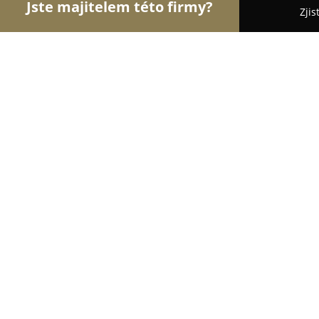
Jste majitelem této firmy?
Zjis
Orlové Svatebního
Svatební Salóny, DJové na Sva
Kozdra - Taneční a svatební obuv
9.2
(55)
Praha, Kubelíkova 48
Zobrazit telefonní číslo