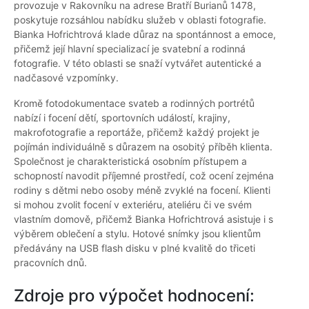
provozuje v Rakovníku na adrese Bratří Burianů 1478,
poskytuje rozsáhlou nabídku služeb v oblasti fotografie.
Bianka Hofrichtrová klade důraz na spontánnost a emoce,
přičemž její hlavní specializací je svatební a rodinná
fotografie. V této oblasti se snaží vytvářet autentické a
nadčasové vzpomínky.
Kromě fotodokumentace svateb a rodinných portrétů
nabízí i focení dětí, sportovních událostí, krajiny,
makrofotografie a reportáže, přičemž každý projekt je
pojímán individuálně s důrazem na osobitý příběh klienta.
Společnost je charakteristická osobním přístupem a
schopností navodit příjemné prostředí, což ocení zejména
rodiny s dětmi nebo osoby méně zvyklé na focení. Klienti
si mohou zvolit focení v exteriéru, ateliéru či ve svém
vlastním domově, přičemž Bianka Hofrichtrová asistuje i s
výběrem oblečení a stylu. Hotové snímky jsou klientům
předávány na USB flash disku v plné kvalitě do třiceti
pracovních dnů.
Zdroje pro výpočet hodnocení: