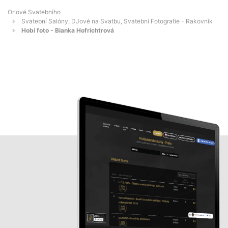
Orlové Svatebního
Svatební Salóny, DJové na Svatbu, Svatební Fotografie - Rakovník
Hobi foto - Bianka Hofrichtrová