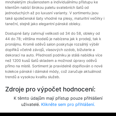
mnohaletým zkušenostem a individuálnímu přístupu ke
klientům nabízí širokou paletu svatebních šatů od
jednoduchých až po luxusní varianty. V sortimentu jsou
také společenské šaty vhodné na plesy, maturitní večírky i
taneční, stejně jako elegantní pánské obleky.
Dostupné šaty zahrnují velikosti od 34 do 58, obleky od
44 do 78; většina modelů je nabízena jak k prodeji, tak k
pronájmu. Kromě oděvů salon poskytuje rozsáhlý výběr
doplňků včetně závojů, vlasových ozdob, bižuterie a
dekorací na auto. Předností podniku je stálá nabídka více
než 1200 kusů šatů skladem a možnost úpravy oděvů
přímo na místě. Sortiment je pravidelně doplňován o nové
kolekce pánské i dámské módy, což zaručuje aktuálnost
trendů a vysokou kvalitu služeb.
Zdroje pro výpočet hodnocení:
K těmto údajům mají přístup pouze přihlášení
uživatelé.
Klikněte sem pro přihlášení.