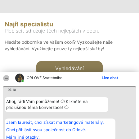
Najít specialistu
Plebiscit sdružuje těch nejlepších v oboru
Hledáte odborníka ve Vašem okolí? Vyzkoušejte naše
vyhledávání. Využívejte pouze ty nejlepší služby!
Vyhledávání
ORLOVÉ Svatebního
Live chat
07:10
Ahoj, rádi Vám pomůžeme! 🙂 Klikněte na
příslušnou téma konverzace! 🙂
Organizátor hlasování
Plebiscyt
Kontakt
Bright Side Solutions sp. z o.
Vítězové
Kontakt
Jsem laureát, chci získat marketingové materiály.
o. sp. k.
Seznam všech
ul. Ruska 22
laureátů
Chci přihlásit svou společnost do Orlové.
Wrocław 50-079
Zásady
Mám jiné otázky.
KRS 0000749100 | Regon
Pravidla