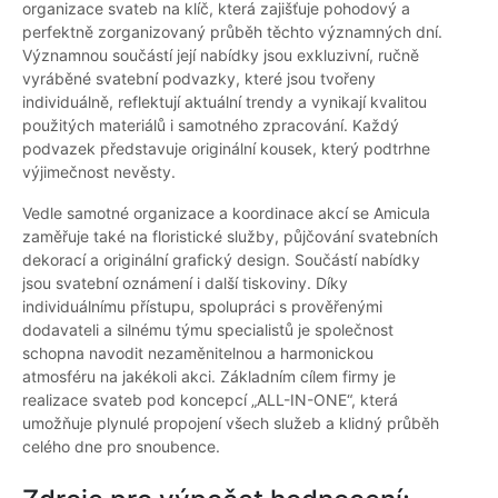
organizace svateb na klíč, která zajišťuje pohodový a
perfektně zorganizovaný průběh těchto významných dní.
Významnou součástí její nabídky jsou exkluzivní, ručně
vyráběné svatební podvazky, které jsou tvořeny
individuálně, reflektují aktuální trendy a vynikají kvalitou
použitých materiálů i samotného zpracování. Každý
podvazek představuje originální kousek, který podtrhne
výjimečnost nevěsty.
Vedle samotné organizace a koordinace akcí se Amicula
zaměřuje také na floristické služby, půjčování svatebních
dekorací a originální grafický design. Součástí nabídky
jsou svatební oznámení i další tiskoviny. Díky
individuálnímu přístupu, spolupráci s prověřenými
dodavateli a silnému týmu specialistů je společnost
schopna navodit nezaměnitelnou a harmonickou
atmosféru na jakékoli akci. Základním cílem firmy je
realizace svateb pod koncepcí „ALL-IN-ONE“, která
umožňuje plynulé propojení všech služeb a klidný průběh
celého dne pro snoubence.