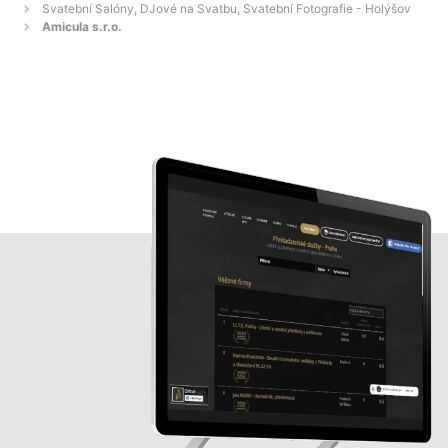
Svatební Salóny, DJové na Svatbu, Svatební Fotografie - Holýšov
Amicula s.r.o.