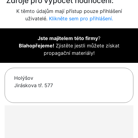
Zdroje pro výpočet hodnocení:
K těmto údajům mají přístup pouze přihlášení
uživatelé.
Klikněte sem pro přihlášení.
Jste majitelem této firmy
?
Blahopřejeme!
Zjistěte jestli můžete získat
propagační materiály!
Holýšov
Jiráskova tř. 577