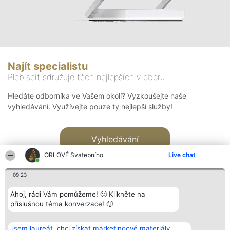
Najít specialistu
Plebiscit sdružuje těch nejlepších v oboru
Hledáte odborníka ve Vašem okolí? Vyzkoušejte naše
vyhledávání. Využívejte pouze ty nejlepší služby!
Vyhledávání
ORLOVÉ Svatebního
Live chat
09:23
Ahoj, rádi Vám pomůžeme! 🙂 Klikněte na
příslušnou téma konverzace! 🙂
Organizátor hlasování
Plebiscyt
Kontakt
Bright Side Solutions sp. z o.
Vítězové
Kontakt
Jsem laureát, chci získat marketingové materiály.
o. sp. k.
Seznam všech