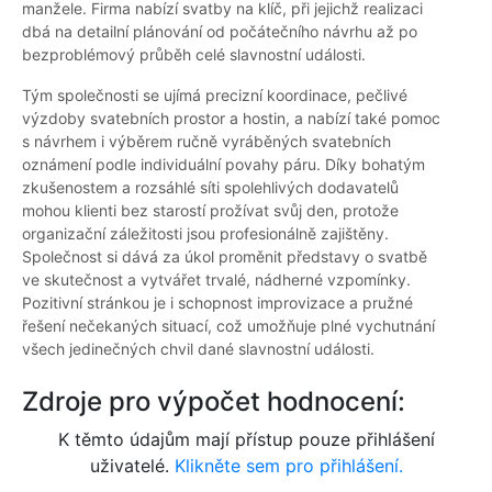
manžele. Firma nabízí svatby na klíč, při jejichž realizaci
dbá na detailní plánování od počátečního návrhu až po
bezproblémový průběh celé slavnostní události.
Tým společnosti se ujímá precizní koordinace, pečlivé
výzdoby svatebních prostor a hostin, a nabízí také pomoc
s návrhem i výběrem ručně vyráběných svatebních
oznámení podle individuální povahy páru. Díky bohatým
zkušenostem a rozsáhlé síti spolehlivých dodavatelů
mohou klienti bez starostí prožívat svůj den, protože
organizační záležitosti jsou profesionálně zajištěny.
Společnost si dává za úkol proměnit představy o svatbě
ve skutečnost a vytvářet trvalé, nádherné vzpomínky.
Pozitivní stránkou je i schopnost improvizace a pružné
řešení nečekaných situací, což umožňuje plné vychutnání
všech jedinečných chvil dané slavnostní události.
Zdroje pro výpočet hodnocení:
K těmto údajům mají přístup pouze přihlášení
uživatelé.
Klikněte sem pro přihlášení.