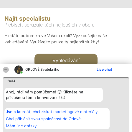
Najít specialistu
Plebiscit sdružuje těch nejlepších v oboru
Hledáte odborníka ve Vašem okolí? Vyzkoušejte naše
vyhledávání. Využívejte pouze ty nejlepší služby!
Vyhledávání
ORLOVÉ Svatebního
Live chat
20:14
Ahoj, rádi Vám pomůžeme! 🙂 Klikněte na
příslušnou téma konverzace! 🙂
Organizátor hlasování
Plebiscyt
Kontakt
Bright Side Solutions sp. z o.
Vítězové
Kontakt
Jsem laureát, chci získat marketingové materiály.
o. sp. k.
Seznam všech
ul. Ruska 22
laureátů
Chci přihlásit svou společnost do Orlové.
Wrocław 50-079
Zásady
Mám jiné otázky.
KRS 0000749100 | Regon
Pravidla
381313360 | NIP 8943132676
Zásady