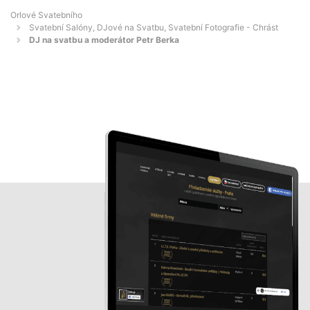
Orlové Svatebního
Svatební Salóny, DJové na Svatbu, Svatební Fotografie - Chrást
DJ na svatbu a moderátor Petr Berka