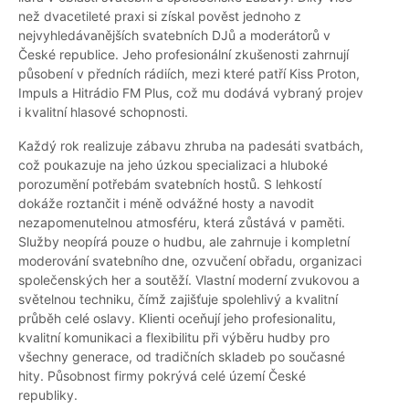
než dvacetileté praxi si získal pověst jednoho z
nejvyhledávanějších svatebních DJů a moderátorů v
České republice. Jeho profesionální zkušenosti zahrnují
působení v předních rádiích, mezi které patří Kiss Proton,
Impuls a Hitrádio FM Plus, což mu dodává vybraný projev
i kvalitní hlasové schopnosti.
Každý rok realizuje zábavu zhruba na padesáti svatbách,
což poukazuje na jeho úzkou specializaci a hluboké
porozumění potřebám svatebních hostů. S lehkostí
dokáže roztančit i méně odvážné hosty a navodit
nezapomenutelnou atmosféru, která zůstává v paměti.
Služby neopírá pouze o hudbu, ale zahrnuje i kompletní
moderování svatebního dne, ozvučení obřadu, organizaci
společenských her a soutěží. Vlastní moderní zvukovou a
světelnou techniku, čímž zajišťuje spolehlivý a kvalitní
průběh celé oslavy. Klienti oceňují jeho profesionalitu,
kvalitní komunikaci a flexibilitu při výběru hudby pro
všechny generace, od tradičních skladeb po současné
hity. Působnost firmy pokrývá celé území České
republiky.