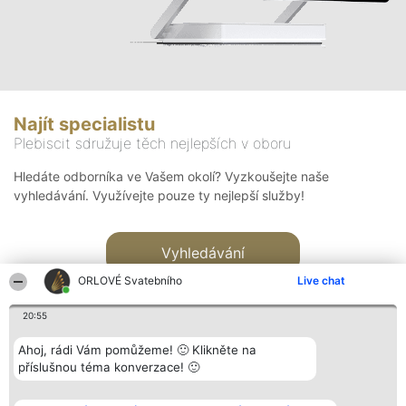
Najít specialistu
Plebiscit sdružuje těch nejlepších v oboru
Hledáte odborníka ve Vašem okolí? Vyzkoušejte naše
vyhledávání. Využívejte pouze ty nejlepší služby!
Vyhledávání
ORLOVÉ Svatebního
Live chat
20:55
Ahoj, rádi Vám pomůžeme! 🙂 Klikněte na
příslušnou téma konverzace! 🙂
Organizátor hlasování
Plebiscyt
Kontakt
Bright Side Solutions sp. z o.
Vítězové
Kontakt