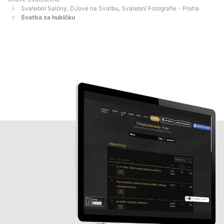
Svatební Salóny, DJové na Svatbu, Svatební Fotografie - Praha
Svatba za hubičku