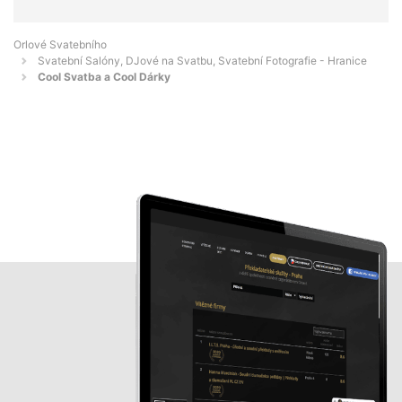
Orlové Svatebního
Svatební Salóny, DJové na Svatbu, Svatební Fotografie - Hranice
Cool Svatba a Cool Dárky