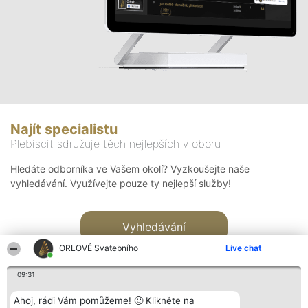
Najít specialistu
Plebiscit sdružuje těch nejlepších v oboru
Hledáte odborníka ve Vašem okolí? Vyzkoušejte naše
vyhledávání. Využívejte pouze ty nejlepší služby!
Vyhledávání
ORLOVÉ Svatebního
Live chat
09:31
Ahoj, rádi Vám pomůžeme! 🙂 Klikněte na