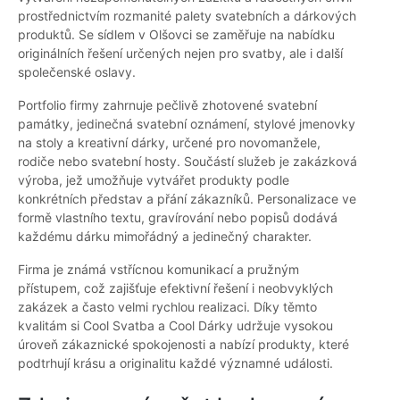
prostřednictvím rozmanité palety svatebních a dárkových
produktů. Se sídlem v Olšovci se zaměřuje na nabídku
originálních řešení určených nejen pro svatby, ale i další
společenské oslavy.
Portfolio firmy zahrnuje pečlivě zhotovené svatební
památky, jedinečná svatební oznámení, stylové jmenovky
na stoly a kreativní dárky, určené pro novomanžele,
rodiče nebo svatební hosty. Součástí služeb je zakázková
výroba, jež umožňuje vytvářet produkty podle
konkrétních představ a přání zákazníků. Personalizace ve
formě vlastního textu, gravírování nebo popisů dodává
každému dárku mimořádný a jedinečný charakter.
Firma je známá vstřícnou komunikací a pružným
přístupem, což zajišťuje efektivní řešení i neobvyklých
zakázek a často velmi rychlou realizaci. Díky těmto
kvalitám si Cool Svatba a Cool Dárky udržuje vysokou
úroveň zákaznické spokojenosti a nabízí produkty, které
podtrhují krásu a originalitu každé významné události.