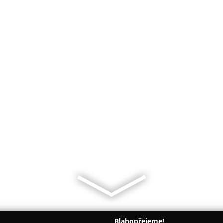
Blahopřejeme!