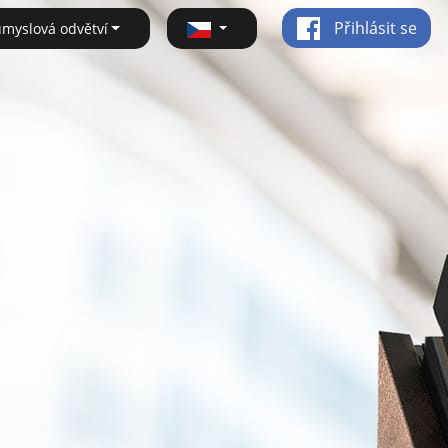
Přihlásit se
ůmyslová odvětví