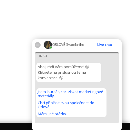
ORLOVÉ Svatebního
Live chat
07:03
Ahoj, rádi Vám pomůžeme! 🙂
Klikněte na příslušnou téma
konverzace! 🙂
Jsem laureát, chci získat marketingové
materiály.
Chci přihlásit svou společnost do
Orlové.
Mám jiné otázky.