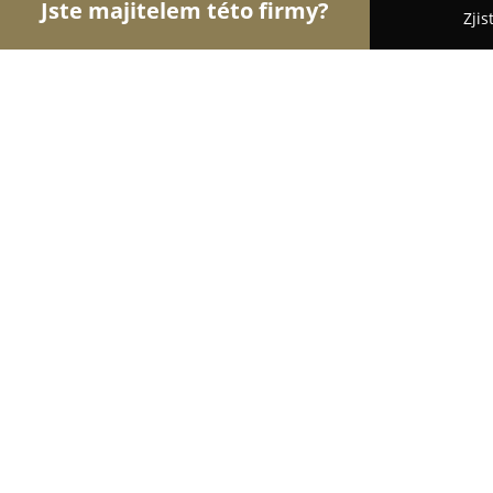
Jste majitelem této firmy?
Zjis
Orlové Svatebního
Svatební Salóny, DJové na Sva
Svatební dekorace / dárky z lásky / 
10
(45)
Bílovec, Bílov 28
Zobrazit telefonní číslo