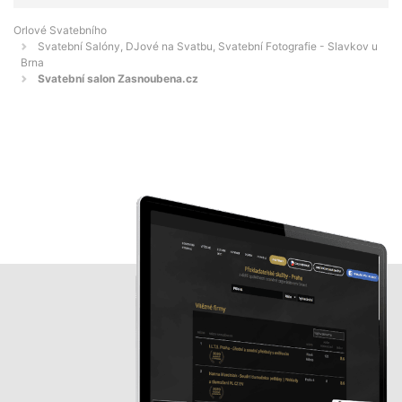
Orlové Svatebního
Svatební Salóny, DJové na Svatbu, Svatební Fotografie - Slavkov u
Brna
Svatební salon Zasnoubena.cz