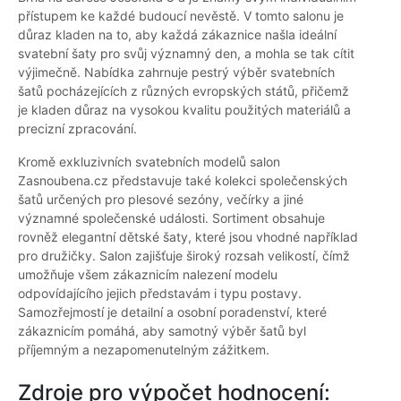
přístupem ke každé budoucí nevěstě. V tomto salonu je
důraz kladen na to, aby každá zákaznice našla ideální
svatební šaty pro svůj významný den, a mohla se tak cítit
výjimečně. Nabídka zahrnuje pestrý výběr svatebních
šatů pocházejících z různých evropských států, přičemž
je kladen důraz na vysokou kvalitu použitých materiálů a
precizní zpracování.
Kromě exkluzivních svatebních modelů salon
Zasnoubena.cz představuje také kolekci společenských
šatů určených pro plesové sezóny, večírky a jiné
významné společenské události. Sortiment obsahuje
rovněž elegantní dětské šaty, které jsou vhodné například
pro družičky. Salon zajišťuje široký rozsah velikostí, čímž
umožňuje všem zákaznicím nalezení modelu
odpovídajícího jejich představám i typu postavy.
Samozřejmostí je detailní a osobní poradenství, které
zákaznicím pomáhá, aby samotný výběr šatů byl
příjemným a nezapomenutelným zážitkem.
Zdroje pro výpočet hodnocení: