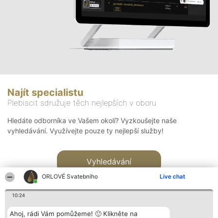
Najít specialistu
Plebiscit sdružuje těch nejlepších v oboru
Hledáte odborníka ve Vašem okolí? Vyzkoušejte naše
vyhledávání. Využívejte pouze ty nejlepší služby!
Vyhledávání
ORLOVÉ Svatebního
Live chat
10:24
Ahoj, rádi Vám pomůžeme! 🙂 Klikněte na