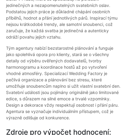
jedinečných a nezapomenutelných svatebních oslav.
Podstatou jejich práce je důkladné chápání osobních
příběhů, hodnot a přání jednotlivých párů. Inspirací týmu
nejsou krátkodobé trendy, ale samotní snoubenci, což
zaručuje, že každá svatba je jedinečná a autenticky
odráží povahu jejich vztahu.
Tým agentury nabízí bezstarostné plánování a funguje
jako spolehlivá opora pro klienty, stará se o všechny
detaily od výběru ověřených dodavatelů, tvorby
harmonogramu a koordinace hostů až po vytvoření
vhodné atmosféry. Specializací Wedding Factory je
pečlivá organizace a plánování bez stresu, které
umožňuje snoubencům naplno si užít vlastní svatební den.
Svatební události jsou pojímány originálně jako limitované
edice, s důrazem na silné emoce a trvalé vzpomínky.
Design a dekorace vždy respektují osobnost i přání páru.
Agentura se vyznačuje individuálním přístupem, což je
výrazně odlišuje od konkurence.
Zdroje pro výpočet hodnocení: