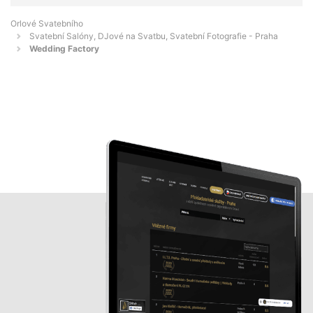
Orlové Svatebního
Svatební Salóny, DJové na Svatbu, Svatební Fotografie - Praha
Wedding Factory