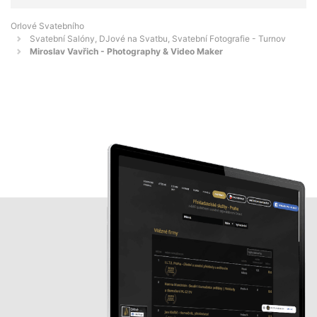
Orlové Svatebního
Svatební Salóny, DJové na Svatbu, Svatební Fotografie - Turnov
Miroslav Vavřich - Photography & Video Maker