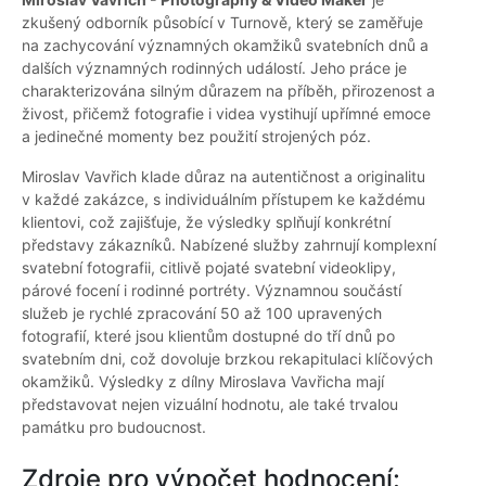
zkušený odborník působící v Turnově, který se zaměřuje
na zachycování významných okamžiků svatebních dnů a
dalších významných rodinných událostí. Jeho práce je
charakterizována silným důrazem na příběh, přirozenost a
živost, přičemž fotografie i videa vystihují upřímné emoce
a jedinečné momenty bez použití strojených póz.
Miroslav Vavřich klade důraz na autentičnost a originalitu
v každé zakázce, s individuálním přístupem ke každému
klientovi, což zajišťuje, že výsledky splňují konkrétní
představy zákazníků. Nabízené služby zahrnují komplexní
svatební fotografii, citlivě pojaté svatební videoklipy,
párové focení i rodinné portréty. Významnou součástí
služeb je rychlé zpracování 50 až 100 upravených
fotografií, které jsou klientům dostupné do tří dnů po
svatebním dni, což dovoluje brzkou rekapitulaci klíčových
okamžiků. Výsledky z dílny Miroslava Vavřicha mají
představovat nejen vizuální hodnotu, ale také trvalou
památku pro budoucnost.
Zdroje pro výpočet hodnocení: