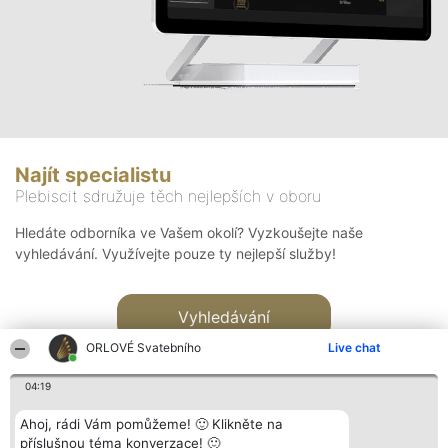
Najít specialistu
Plebiscit sdružuje těch nejlepších v oboru
Hledáte odborníka ve Vašem okolí? Vyzkoušejte naše
vyhledávání. Využívejte pouze ty nejlepší služby!
Vyhledávání
ORLOVÉ Svatebního
Live chat
04:19
Ahoj, rádi Vám pomůžeme! 🙂 Klikněte na
příslušnou téma konverzace! 🙂