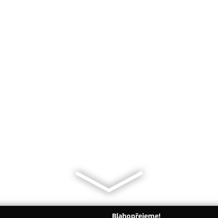
Blahopřejeme!