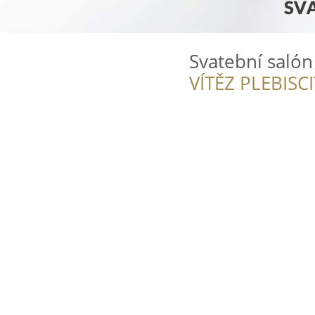
Svatební saló
VÍTĚZ PLEBISC