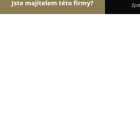
Jste majitelem této firmy?
Zjis
Orlové Svatebního
Svatební Salóny, DJové na Sv
Svatební salón TyAno
8.8
(48)
Benešov, Karla Nového 2409
Zobrazit telefonní číslo