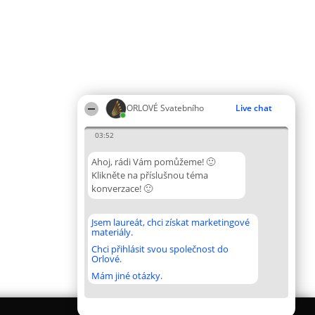
ORLOVÉ Svatebního
Live chat
03:52
Ahoj, rádi Vám pomůžeme! 🙂
Klikněte na příslušnou téma
konverzace! 🙂
Jsem laureát, chci získat marketingové
materiály.
Chci přihlásit svou společnost do
Orlové.
Mám jiné otázky.