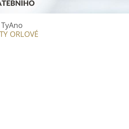
n TyAno
ITY ORLOVÉ