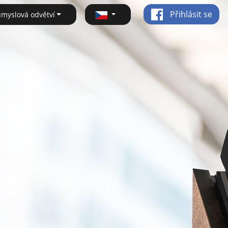
Přihlásit se
ůmyslová odvětví