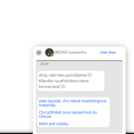
ORLOVÉ Svatebního
Live chat
20:48
Ahoj, rádi Vám pomůžeme! 🙂
Klikněte na příslušnou téma
konverzace! 🙂
Jsem laureát, chci získat marketingové
materiály.
Chci přihlásit svou společnost do
Orlové.
Mám jiné otázky.