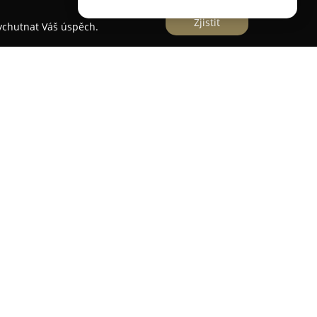
Zjistit
vychutnat Váš úspěch.
Líšni, ležící na okraji Brna, poskytuje unikátní
vatebních ceremonií a hostin. Barokní zámek
kladech prošel důležitými rekonstrukcemi, čímž
o pro významné životní události. Páry zde mají
istorické svatební síni, anebo využít rozlehlý
áněnými stromy pro romantickou svatbu pod
rezentační sál, byla šetrně renovována a nyní
r. Součástí nabídky je také možnost zorganizovat
ckém areálu. Pro pohodlí svatebních hostů je