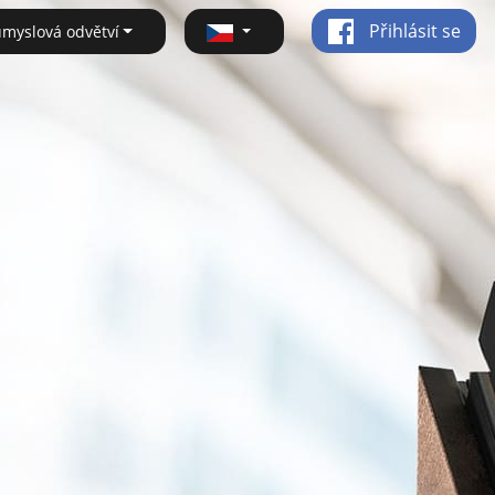
Přihlásit se
ůmyslová odvětví