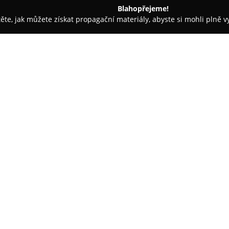
Blahopřejeme!
těte, jak můžete získat propagační materiály, abyste si mohli plně 
tbu, Svatební Fotografie - Brno
Svatební síň zámek Belcredi
O společnosti:
Svatební síň zámek Belcredi
v 
prostředí vhodné pro konání s
vybudovaný na renesančních zá
se proměnil v vyhledávané míst
Zobrazit více >>
možnost zvolit civilní obřad v h
zámecký park s památkově chr
širým nebem.
Samotná obřadní síň, dříve rep
nabízí původní zámecký interié
svatební hostinu přímo v záme