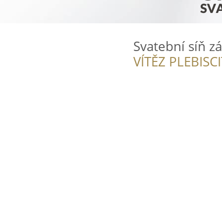
Svatební síň z
VÍTĚZ PLEBISC