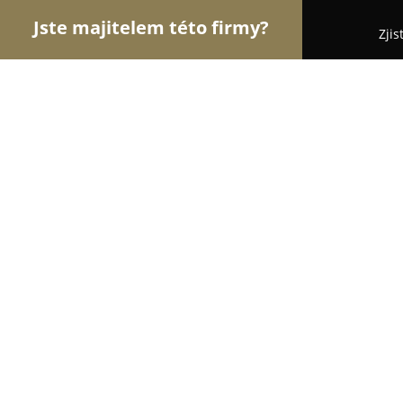
Jste majitelem této firmy?
Zjis
Orlové Svatebního
Svatební Salóny, DJové na Sva
Svatební síň zámek Belcredi
8.8
(107)
Brno, Pohankova
Zobrazit telefonní číslo