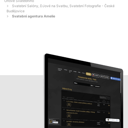
Orlové Svatebního
Svatební Salóny, DJové na Svatbu, Svatební Fotografie - České
Budějovice
Svatební agentura Amelie