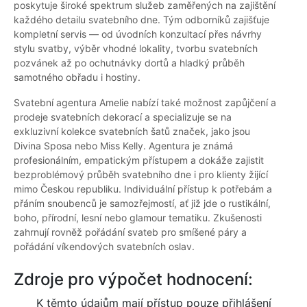
poskytuje široké spektrum služeb zaměřených na zajištění
každého detailu svatebního dne. Tým odborníků zajišťuje
kompletní servis — od úvodních konzultací přes návrhy
stylu svatby, výběr vhodné lokality, tvorbu svatebních
pozvánek až po ochutnávky dortů a hladký průběh
samotného obřadu i hostiny.
Svatební agentura Amelie nabízí také možnost zapůjčení a
prodeje svatebních dekorací a specializuje se na
exkluzivní kolekce svatebních šatů značek, jako jsou
Divina Sposa nebo Miss Kelly. Agentura je známá
profesionálním, empatickým přístupem a dokáže zajistit
bezproblémový průběh svatebního dne i pro klienty žijící
mimo Českou republiku. Individuální přístup k potřebám a
přáním snoubenců je samozřejmostí, ať již jde o rustikální,
boho, přírodní, lesní nebo glamour tematiku. Zkušenosti
zahrnují rovněž pořádání svateb pro smíšené páry a
pořádání víkendových svatebních oslav.
Zdroje pro výpočet hodnocení:
K těmto údajům mají přístup pouze přihlášení