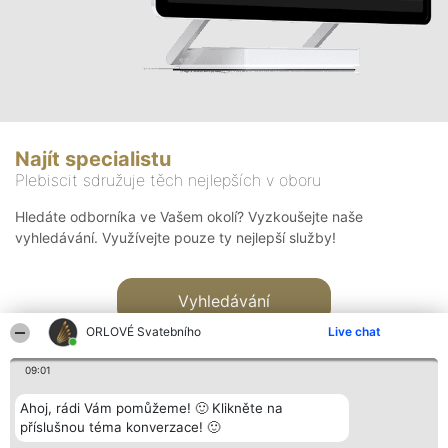
Najít specialistu
Plebiscit sdružuje těch nejlepších v oboru
Hledáte odborníka ve Vašem okolí? Vyzkoušejte naše
vyhledávání. Využívejte pouze ty nejlepší služby!
Vyhledávání
ORLOVÉ Svatebního
Live chat
09:01
Ahoj, rádi Vám pomůžeme! 🙂 Klikněte na
příslušnou téma konverzace! 🙂
Organizátor hlasování
Plebiscyt
Kontakt